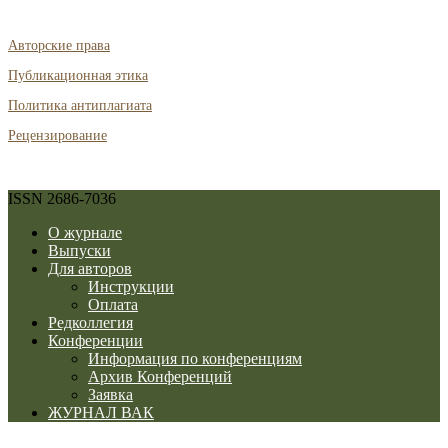
Авторские права
Публикационная этика
Политика антиплагиата
Рецензирование
ISSN 2686-7036
О журнале
Выпуски
Для авторов
Инструкции
Оплата
Редколлегия
Конференции
Информация по конференциям
Архив Конференций
Заявка
ЖУРНАЛ ВАК