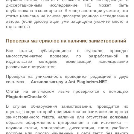
диссертационным исследование НЕ может быть
опубликована в соавторстве. В конце аннотации укажите, что
статья написана на основе диссертационного исследования
автора (если диссертация уже защищена укажите место и
год защиты).
Проверка материалов на наличие заимствований
Все статьи, публикующиеся в журнале, проходят
многоступенчатую проверку, по разработанной в
издательстве методике, включающей использование
различных инструментов.
Проверка на уникальность проводится редакцией в двух
системах —
Антиплагиат.ру
и
AntiPlagiarism.NET
.
Статьи на английском языке проверяются с помощью
PlagiarismCheckerX
.
В случае обнаружения заимствований, проводится их
оценка, в ходе которой принимается во внимание авторство
заимствованного текста, наличие или отсутствие должным
образом оформленного цитирования и тип источника —
научная статья, монография, диссертация, книга, учебное
пособие или просто найденный в сети текст без явного