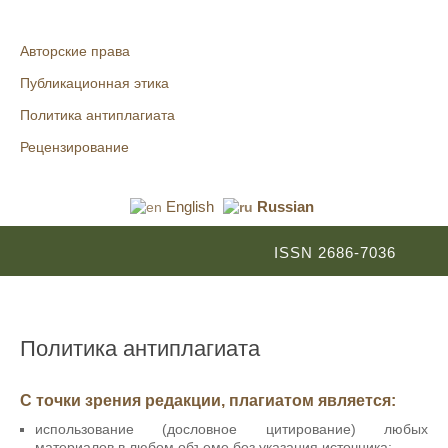
Авторские права
Публикационная этика
Политика антиплагиата
Рецензирование
English
Russian
ISSN 2686-7036
Политика антиплагиата
С точки зрения редакции, плагиатом является:
использование (дословное цитирование) любых
материалов в любом объеме без указания источника;