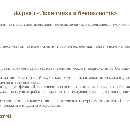
Журнал «Экономика и безопасность»
татей по проблемам экономики, юриспруденции, национальной, экономич
х достижений по всему спектру проблем экономики, права и всем напра
 права, военного строительства, экономической и национальной безопа
азвития таких отраслей науки, как: военная экономика, экономика и уп
логия и военные науки;
ирующих функций в освещении основных результатов научных работ ав
зультатов научных работ аспирантов, претендующих на защиту диссерта
ственности, а также у начинающих ученых к журналу, его растущей вос
, ближнего и дальнего зарубежья.
атей