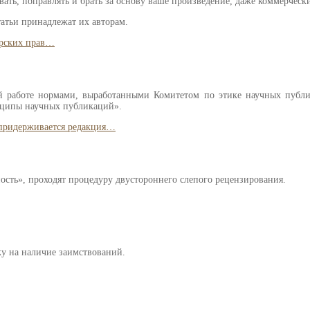
вать, поправлять и брать за основу ваше произведение, даже коммерчески
атьи принадлежат их авторам.
орских прав…
оей работе нормами, выработанными Комитетом по этике научных пу
нципы научных публикаций».
 придерживается редакция…
сть», проходят процедуру двустороннего слепого рецензирования.
ку на наличие заимствований.