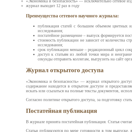
«Экономика и безопасность» — исключительно сетевое из
журнал выходит 12 раз в году
Преимущества сетевого научного журнала:
публикация статей с большим объемом цветных ил
исследования;
постатейное размещение – выпуск формируется пост
стоимость публикации не зависит от количества ст
исследования;
срок публикации меньше – редакционный цикл сокра
доступ к статьям из любой точки мира и неогран
секунды отправить коллегам, выгрузить на сайт орга
Журнал открытого доступа
«Экономика и безопасность» — журнал открытого доступа 
содержание находится в открытом доступе и предоставляет
искать или ссылаться на полные тексты документов, испол
Согласно политике открытого доступа, за подготовку стат
Постатейная публикация
В журнале принята постатейная публикация. Статья счита
Статьи публикуются по мере готовности в том выпуске, 