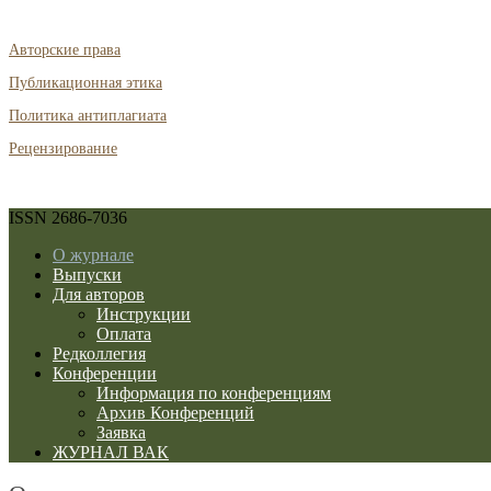
Авторские права
Публикационная этика
Политика антиплагиата
Рецензирование
ISSN 2686-7036
О журнале
Выпуски
Для авторов
Инструкции
Оплата
Редколлегия
Конференции
Информация по конференциям
Архив Конференций
Заявка
ЖУРНАЛ ВАК