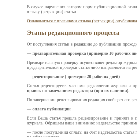
В случае нарушения автором норм публикационной этики
отзыву (ретракции) статьи.
Ознакомиться с правилами отзыва (ретракции) опубликов
Этапы редакционного процесса
От поступления статьи в редакцию до публикации проходи
— предварительная проверка (примерно 10 рабочих дн
Предварительную проверку осуществляет редактор журнала
предварительной проверки статья либо направляется на ре
— рецензирование (примерно 20 рабочих дней)
Статья рецензируется членами редколлегии журнала и
правок по замечаниям редактора (при их наличии).
По завершении рецензирования редакция сообщает его резу
— оплата публикации
Если Ваша статья прошла рецензирование и принята к 
журнала. Обращаем ваше внимание: издательство принимае
— после поступления оплаты на счет издательства статья 