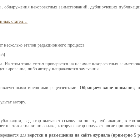
, обнаружения некорректных заимствований, дублирующих публикаций,
анных статей…
т несколько этапов редакционного процесса:
ей)
. На этом этапе статья проверяется на наличие некорректных заимство
цензирование, либо автору направляются замечания.
 привлеченными внешними рецензентами.
Обращаем ваше внимание, чт
льтат автору.
публикации, редактор высылает ссылку на оплату публикации, в соот
т платежи только по ссылке, которую автор получает после принятия ст
передается для
верстки и размещения на сайте журнала (примерно 5 р