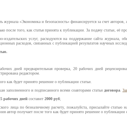
сть журнала «Экономика и безопасность» финансируется за счет авторов,
о после того, как статья принята к публикации. За подачу статьи, её пр
о-издательских услуг, расходуются на поддержание сайта журнала, об
ционных расходов, связанных с публикацией результатов научных исслед
тью.
абочих дней предварительная проверка, 20 рабочих дней рецензирова
истрирована редактором.
ого как будет принято решение о публикации статьи.
скан заполненного и подписанного всеми соавторами статьи
договора
.
За
35 рабочих дней
составит
2000 руб
;
ского лица по безналичному расчету, пожалуйста, присылайте статью
ания автор получает после того как будет принято решение о публикации 