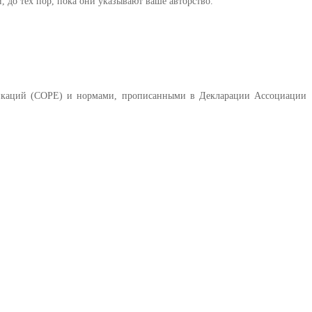
, до тех пор, пока они указывают ваше авторство.
бликаций (COPE) и нормами, прописанными в Декларации Ассоциации