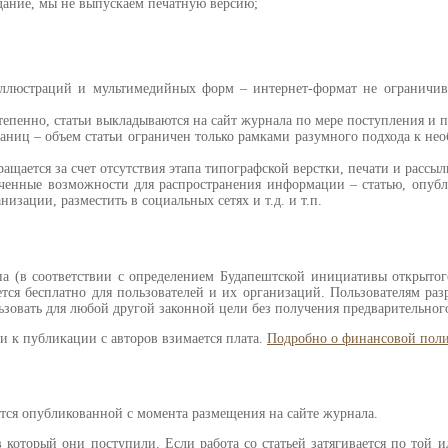
дание, мы не выпускаем печатную версию;
люстраций и мультимедийных форм – интернет-формат не ограничивае
епенно, статьи выкладываются на сайт журнала по мере поступления и 
раниц – объем статьи ограничен только рамками разумного подхода к не
щается за счет отсутствия этапа типографской верстки, печати и рассыл
иченные возможности для распространения информации – статью, опуб
низации, разместить в социальных сетях и т.д. и т.п.
(в соответствии с определением Будапештской инициативы открытого до
ся бесплатно для пользователей и их организаций. Пользователям разре
ьзовать для любой другой законной цели без получения предварительного
ьи к публикации с авторов взимается плата.
Подробно о финансовой пол
ется опубликованной с момента размещения на сайте журнала.
в который они поступили. Если работа со статьей затягивается по той