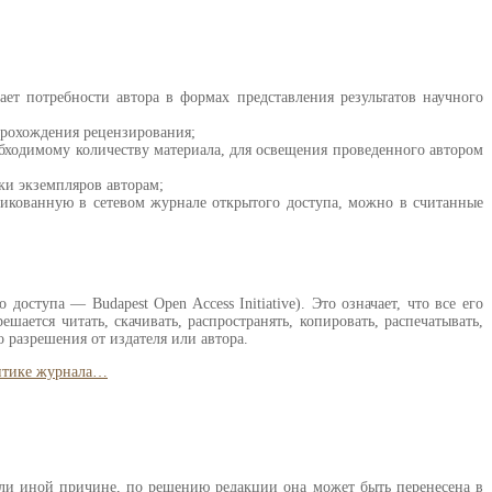
т потребности автора в формах представления результатов научного
прохождения рецензирования;
обходимому количеству материала, для освещения проведенного автором
ки экземпляров авторам;
ликованную в сетевом журнале открытого доступа, можно в считанные
ступа — Budapest Open Access Initiative). Это означает, что все его
шается читать, скачивать, распространять, копировать, распечатывать,
 разрешения от издателя или автора.
итике журнала…
 или иной причине, по решению редакции она может быть перенесена в