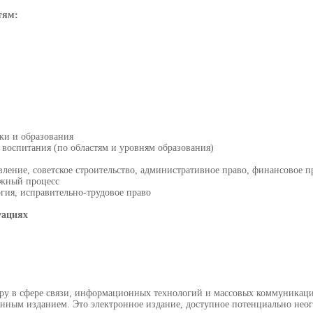
тям:
ики и образования
и воспитания (по областям и уровням образования)
вление, советское строительство, административное право, финансовое п
ажный процесс
гия, исправительно-трудовое право
уациях
ору в сфере связи, информационных технологий и массовых коммуникац
онным изданием. Это электронное издание, доступное потенциально нео