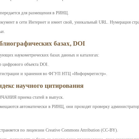
н передается для размещения в РИНЦ.
документ в сети Интернет и имеет свой, уникальный URL. Нумерация ст
ьи.
блиографических базах, DOI
ующих наукометрических базах данных и каталогах:
р цифрового объекта DOI.
регистрации и хранения во ФГУП НТЦ «Информрегистр».
ндекс научного цитирования
НЧАНИЯ приема статей в выпуск.
мещаются автоматически в РИНЦ, они проходят проверку администратор
траняется по лицензии Creative Commons Attribution (CC-BY).