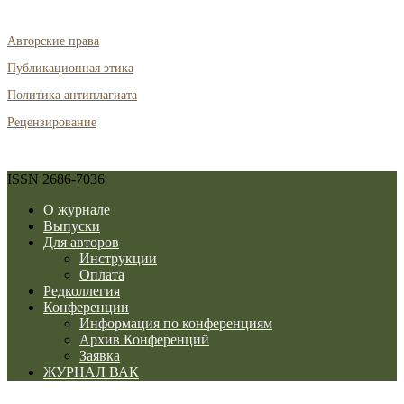
Авторские права
Публикационная этика
Политика антиплагиата
Рецензирование
ISSN 2686-7036
О журнале
Выпуски
Для авторов
Инструкции
Оплата
Редколлегия
Конференции
Информация по конференциям
Архив Конференций
Заявка
ЖУРНАЛ ВАК