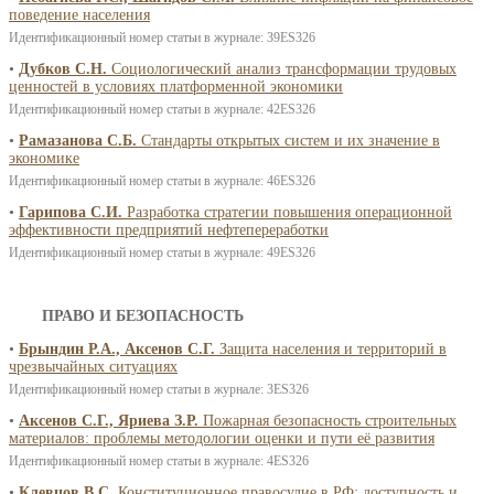
поведение населения
Идентификационный номер статьи в журнале: 39ES326
•
Дубков С.Н.
Социологический анализ трансформации трудовых
ценностей в условиях платформенной экономики
Идентификационный номер статьи в журнале: 42ES326
•
Рамазанова С.Б.
Стандарты открытых систем и их значение в
экономике
Идентификационный номер статьи в журнале: 46ES326
•
Гарипова С.И.
Разработка стратегии повышения операционной
эффективности предприятий нефтепереработки
Идентификационный номер статьи в журнале: 49ES326
ПРАВО И БЕЗОПАСНОСТЬ
•
Брындин Р.А., Аксенов С.Г.
Защита населения и территорий в
чрезвычайных ситуациях
Идентификационный номер статьи в журнале: 3ES326
•
Аксенов С.Г., Яриева З.Р.
Пожарная безопасность строительных
материалов: проблемы методологии оценки и пути её развития
Идентификационный номер статьи в журнале: 4ES326
•
Клевцов В.С.
Конституционное правосудие в РФ: доступность и