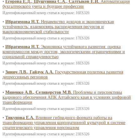
•
Егорова Е.Д., Шушунина С.А., Салтыков Е.И.
Автоматизация
бухгалтерского учета и будущее профессии
Идентификационный номер статьи в журнале: 16ES326
•
Ибрагимова Н.Т.
Неравенство доходов и экономическая
устойчивость: взаимосвязь распределения ресурсов и
макроэкономической стабильности
Идентификационный номер статьи в журнале: 17ES326
•
Ибрагимова Н.Т.
Экономика устойчивого развития: оценка
компромиссов между ростом, экологическими ограничениями и
социальной справедливостью
Идентификационный номер статьи в журнале: 18ES326
•
Зинич Л.В., Гайдук А.А.
Государственная политика развития
депрессивных регионов
Идентификационный номер статьи в журнале: 19ES326
•
Миненко А.В., Селиверстов М.В.
Проблемы и перспективы
кадрового обеспечения АПК Алтайского края в условиях цифровой
трансформации
Идентификационный номер статьи в журнале: 22ES326
•
Тикунова Е.А.
Влияние гибридного формата работы на
трансформацию управления корпоративной культурой в системе
стратегического управления персоналом
Идентификационный номер статьи в журнале: 23ES326