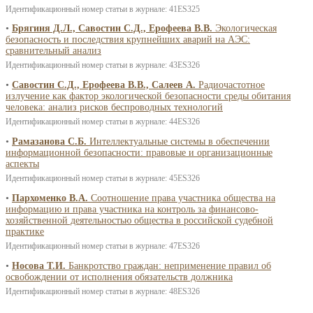
Идентификационный номер статьи в журнале: 41ES325
•
Брягиня Д.Л., Савостин С.Д., Ерофеева В.В.
Экологическая
безопасность и последствия крупнейших аварий на АЭС:
сравнительный анализ
Идентификационный номер статьи в журнале: 43ES326
•
Савостин С.Д., Ерофеева В.В., Салеев А.
Радиочастотное
излучение как фактор экологической безопасности среды обитания
человека: анализ рисков беспроводных технологий
Идентификационный номер статьи в журнале: 44ES326
•
Рамазанова С.Б.
Интеллектуальные системы в обеспечении
информационной безопасности: правовые и организационные
аспекты
Идентификационный номер статьи в журнале: 45ES326
•
Пархоменко В.А.
Соотношение права участника общества на
информацию и права участника на контроль за финансово-
хозяйственной деятельностью общества в российской судебной
практике
Идентификационный номер статьи в журнале: 47ES326
•
Носова Т.И.
Банкротство граждан: неприменение правил об
освобождении от исполнения обязательств должника
Идентификационный номер статьи в журнале: 48ES326