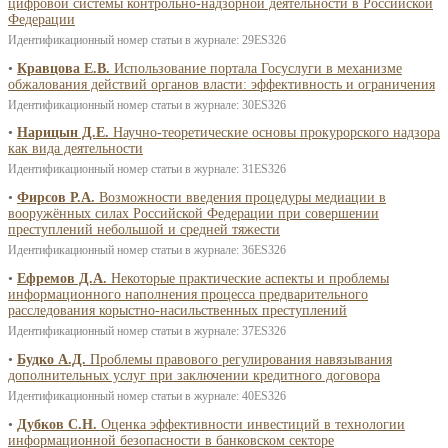
цифровой системы контрольно-надзорной деятельности в Российской
Федерации
Идентификационный номер статьи в журнале: 29ES326
•
Кравцова Е.В.
Использование портала Госуслуги в механизме
обжалования действий органов власти: эффективность и ограничения
Идентификационный номер статьи в журнале: 30ES326
•
Нарицын Д.Е.
Научно-теоретические основы прокурорского надзора
как вида деятельности
Идентификационный номер статьи в журнале: 31ES326
•
Фирсов Р.А.
Возможности введения процедуры медиации в
вооружённых силах Российской Федерации при совершении
преступлений небольшой и средней тяжести
Идентификационный номер статьи в журнале: 36ES326
•
Ефремов Д.А.
Некоторые практические аспекты и проблемы
информационного наполнения процесса предварительного
расследования корыстно-насильственных преступлений
Идентификационный номер статьи в журнале: 37ES326
•
Будко А.Д.
Проблемы правового регулирования навязывания
дополнительных услуг при заключении кредитного договора
Идентификационный номер статьи в журнале: 40ES326
•
Дубков С.Н.
Оценка эффективности инвестиций в технологии
информационной безопасности в банковском секторе