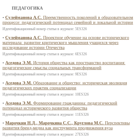
ПЕДАГОГИКА
•
Сулейманова А.С.
Преемственность поколений в образовательном
процессе: педагогический потенциал семейной и локальной истории
Идентификационный номер статьи в журнале: 5ES326
•
Сулейманова А.С.
Проектное обучение на основе исторического
материала: развитие критического мышления учащихся через
исследование истории Отечества
Идентификационный номер статьи в журнале: 6ES326
•
Аседова Э.М.
История общества как пространство воспитания:
педагогические смыслы социальных трансформаций
Идентификационный номер статьи в журнале: 9ES326
•
Аседова Э.М.
Образование и общество: историческая эволюция
педагогических практик социализации
Идентификационный номер статьи в журнале: 10ES326
•
Аседова Э.М.
Формирование гражданина: педагогический
потенциал исторического развития общества
Идентификационный номер статьи в журнале: 11ES326
•
Марочкин Н.Д., Марочкина С.С., Круглова М.С.
Перспективы
развития бренд-медиа как инструмента продвижения вуза
Идентификационный номер статьи в журнале: 27ES326