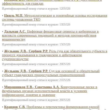
эффективность для граждан
Идентификационный номер статьи в журнале: 12ES326
•
Цвиль М.П.
Методологические и понятийные основы исследования
системы управления ТКО
Идентификационный номер статьи в журнале: 13ES326
•
Дальман А.С.
Цифровые финансовые сервисы и киберриски в
контексте современных тенденций и методов противодействия
мошенничеству
Идентификационный номер статьи в журнале: 15ES326
•
Жульжик Д.В., Сербиев Р.Р.
Роль суда как обязательного субъекта в
процессе доказывания в гражданском и арбитражном
судопроизводстве
Идентификационный номер статьи в журнале: 20ES326
•
Жульжик Д.В., Сербиев Р.Р.
Суд как основной и обязательный
субъект гражданских процессуальных правоотношений
Идентификационный номер статьи в журнале: 21ES326
•
Мирошников Е.В., Советкина А.А.
Коррупционные риски в
федеральных органах исполнительной власти в условиях
цифровизации: понятие и значение
Идентификационный номер статьи в журнале: 26ES326
•
Кравцов С.В.
Проблемы и перспективы формирования единой