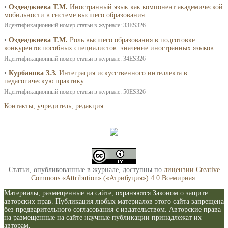
•
Оздеаджиева Т.М.
Иностранный язык как компонент академической
мобильности в системе высшего образования
Идентификационный номер статьи в журнале: 33ES326
•
Оздеаджиева Т.М.
Роль высшего образования в подготовке
конкурентоспособных специалистов: значение иностранных языков
Идентификационный номер статьи в журнале: 34ES326
•
Курбанова З.З.
Интеграция искусственного интеллекта в
педагогическую практику
Идентификационный номер статьи в журнале: 50ES326
Контакты, учредитель, редакция
Статьи, опубликованные в журнале, доступны по
лицензии Creative
Commons «Attribution» («Атрибуция») 4.0 Всемирная
.
Материалы, размещенные на сайте, охраняются Законом о защите
авторских прав. Публикация любых материалов этого сайта запрещена
без предварительного согласования с издательством. Авторские права
на размещенные на сайте научные публикации принадлежат их
авторам.