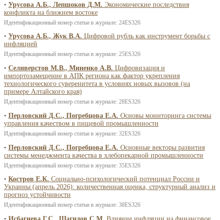
•
Урусова А.Б., Лепшоков Д.М.
Экономические последствия
конфликта на ближнем востоке
Идентификационный номер статьи в журнале: 24ES326
•
Урусова А.Б., Жук В.А.
Цифровой рубль как инструмент борьбы с
инфляцией
Идентификационный номер статьи в журнале: 25ES326
•
Селиверстов М.В., Миненко А.В.
Цифровизация и
импортозамещение в АПК региона как фактор укрепления
технологического суверенитета в условиях новых вызовов (на
примере Алтайского края)
Идентификационный номер статьи в журнале: 28ES326
•
Перловский Д.С., Погребцова Е.А.
Основы мониторинга системы
управления качеством в пищевой промышленности
Идентификационный номер статьи в журнале: 32ES326
•
Перловский Д.С., Погребцова Е.А.
Основные векторы развития
системы менеджмента качества в хлебопекарной промышленности
Идентификационный номер статьи в журнале: 35ES326
•
Костров Е.К.
Социально-психологический потенциал России и
Украины (апрель 2026): количественная оценка, структурный анализ и
прогноз устойчивости
Идентификационный номер статьи в журнале: 38ES326
•
Исбагиева Г.С., Шагидов С.М.
Влияние инфляции на финансовое