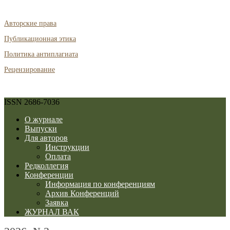
Авторские права
Публикационная этика
Политика антиплагиата
Рецензирование
ISSN 2686-7036
О журнале
Выпуски
Для авторов
Инструкции
Оплата
Редколлегия
Конференции
Информация по конференциям
Архив Конференций
Заявка
ЖУРНАЛ ВАК