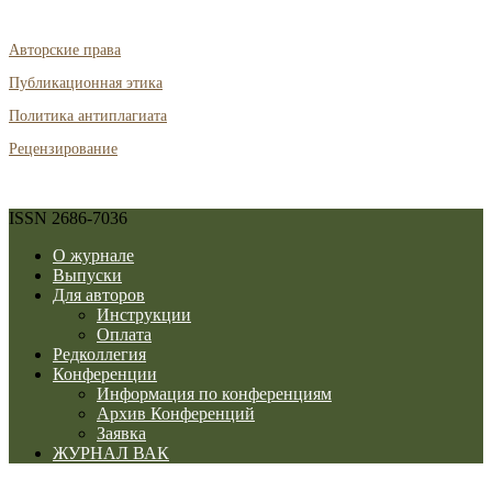
Авторские права
Публикационная этика
Политика антиплагиата
Рецензирование
ISSN 2686-7036
О журнале
Выпуски
Для авторов
Инструкции
Оплата
Редколлегия
Конференции
Информация по конференциям
Архив Конференций
Заявка
ЖУРНАЛ ВАК