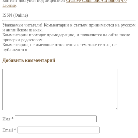
Контент доступен под лицензией
Creative Commons Attribution 4.0
License
.
ISSN (Online)
Уважаемые читатели! Комментарии к статьям принимаются на русском
и английском языках.
Комментарии проходят премодерацию, и появляются на сайте после
проверки редактором.
Комментарии, не имеющие отношения к тематике статьи, не
публикуются.
Добавить комментарий
Имя
*
Email
*