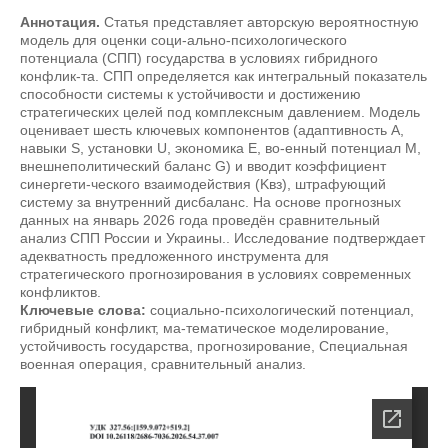
Аннотация.
Статья представляет авторскую вероятностную
модель для оценки соци-ально-психологического
потенциала (СПП) государства в условиях гибридного
конфлик-та. СПП определяется как интегральный показатель
способности системы к устойчивости и достижению
стратегических целей под комплексным давлением. Модель
оценивает шесть ключевых компонентов (адаптивность A,
навыки S, установки U, экономика E, во-енный потенциал M,
внешнеполитический баланс G) и вводит коэффициент
синергети-ческого взаимодействия (Kвз), штрафующий
систему за внутренний дисбаланс. На основе прогнозных
данных на январь 2026 года проведён сравнительный
анализ СПП России и Украины.. Исследование подтверждает
адекватность предложенного инструмента для
стратегического прогнозирования в условиях современных
конфликтов.
Ключевые слова:
социально-психологический потенциал,
гибридный конфликт, ма-тематическое моделирование,
устойчивость государства, прогнозирование, Специальная
военная операция, сравнительный анализ.