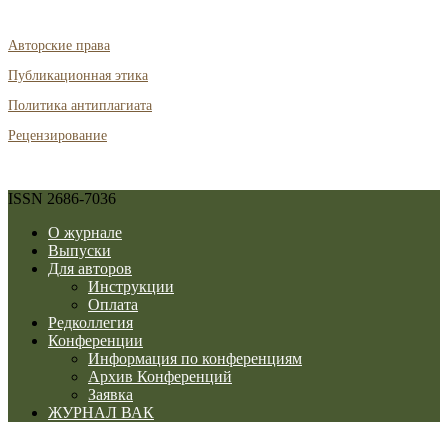
Авторские права
Публикационная этика
Политика антиплагиата
Рецензирование
ISSN 2686-7036
О журнале
Выпуски
Для авторов
Инструкции
Оплата
Редколлегия
Конференции
Информация по конференциям
Архив Конференций
Заявка
ЖУРНАЛ ВАК