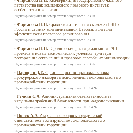
•
Фирсанова П.П.
Квалификация государственно-частного
партнерства как комплексного правового института:
особенности и коллизии
Идентификационный номер статьи в журнале: 5ES426
•
Фирсанова П.П.
Сравнительный анализ моделей ГЧП в
России и странах континентальной Европы: критерии
эффективности правового регулирования
Идентификационный номер статьи в журнале: 6ES426
•
Фирсанова П.П.
Юридические риски реализации ГЧП-
проектов в новых экономических условиях: триггеры
расторжения соглашений и правовые способы их минимизации
Идентификационный номер статьи в журнале: 7ES426
•
Нарицын Д.Е.
Организационно-правовые основы
прокурорского надзора за исполнением законодательства о
противодействии коррупции
Идентификационный номер статьи в журнале: 13ES426
•
Ручкин С.А.
Административная ответственность за
нарушение требований безопасности при недропользовании
Идентификационный номер статьи в журнале: 16ES426
•
Попов А.А.
Актуальные вопросы юридической
ответственности за нарушение законодательства о
противодействии коррупции
Идентификационный номер статьи в журнале: 19ES426