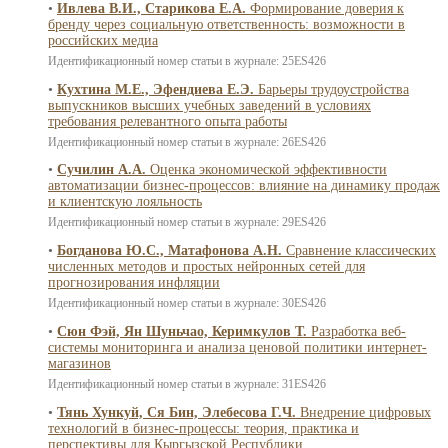
•
Ивлева В.И., Старикова Е.А.
Формирование доверия к
бренду через социальную ответственность: возможности в
российских медиа
Идентификационный номер статьи в журнале: 25ES426
•
Кухтина М.Е., Эфендиева Е.Э.
Барьеры трудоустройства
выпускников высших учебных заведений в условиях
требования релевантного опыта работы
Идентификационный номер статьи в журнале: 26ES426
•
Сучилин А.А.
Оценка экономической эффективности
автоматизации бизнес-процессов: влияние на динамику продаж
и клиентскую лояльность
Идентификационный номер статьи в журнале: 29ES426
•
Богданова Ю.С., Матафонова А.Н.
Сравнение классических
численных методов и простых нейронных сетей для
прогнозирования инфляции
Идентификационный номер статьи в журнале: 30ES426
•
Сюн Фэй, Ян Шуньчао, Керимкулов Т.
Разработка веб-
системы мониторинга и анализа ценовой политики интернет-
магазинов
Идентификационный номер статьи в журнале: 31ES426
•
Тянь Хункуй, Ся Бин, Элебесова Г.Ч.
Внедрение цифровых
технологий в бизнес-процессы: теория, практика и
перспективы для Кыргызской Республики