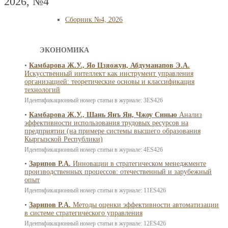
2026, №4
Сборник №4, 2026
ЭКОНОМИКА
•
Камбарова Ж.У., Яо Цзяожун, Абдуманапов Э.А.
Искусственный интеллект как инструмент управления
организацией: теоретические основы и классификация
технологий
Идентификационный номер статьи в журнале: 3ES426
•
Камбарова Ж.У., Шань Янъ Ян, Чжоу Синью
Анализ
эффективности использования трудовых ресурсов на
предприятии (на примере системы высшего образования
Кыргызской Республики)
Идентификационный номер статьи в журнале: 4ES426
•
Зарипов Р.А.
Инновации в стратегическом менеджменте
производственных процессов: отечественный и зарубежный
опыт
Идентификационный номер статьи в журнале: 11ES426
•
Зарипов Р.А.
Методы оценки эффективности автоматизации
в системе стратегического управления
Идентификационный номер статьи в журнале: 12ES426