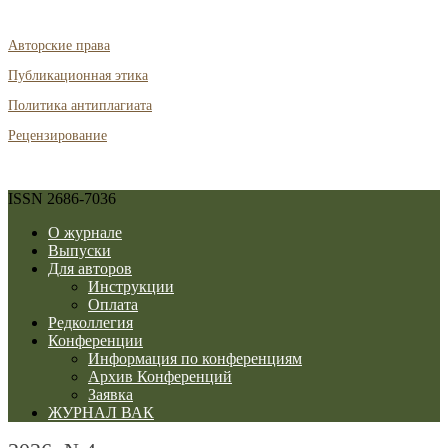
Авторские права
Публикационная этика
Политика антиплагиата
Рецензирование
ISSN 2686-7036
О журнале
Выпуски
Для авторов
Инструкции
Оплата
Редколлегия
Конференции
Информация по конференциям
Архив Конференций
Заявка
ЖУРНАЛ ВАК