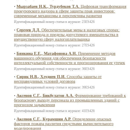
•
Мырзабаев Н.К., Турдубеков Т.А.
Цифровая трансформация
прокурорского надзора в сфере защиты прав инвесторов:
современные механизмы и перспективы развития
Идентификационный номер статьи в журнале: 23ES426
•
Сергеев Д.Д.
Обеспечительные меры в налоговых спорах:
правовая природа и пределы допустимого вмешательства в
имущественную сферу налогоплательщика
Идентификационный номер статьи в журнале: 27ES426
•
Бянкина Е.Е., Матафонова А.Н.
Применение методов
машинного обучения для обеспечения безопасности
интеллектуальной собственности и прогнозирования ее утечек
Идентификационный номер статьи в журнале: 36ES426
•
Сирик Н.В., Хлуднев П.И.
Способы зашиты от
несправедливых условий договора
Идентификационный номер статьи в журнале: 39ES426
•
Аксенов С.Г., Бикбулатов А.А.
Формирование требований к
безопасному выходу персонала из промышленных зданий с
прогнозом задымления
Идентификационный номер статьи в журнале: 41ES426
•
Аксенов С.Г., Курамшин А.Р.
Определение опасных
факторов пожара разлития средствами вычислительного
моделирования