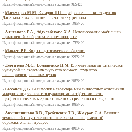
Идентификационный номер статьи в журнале: 9ES426
•
Магомедов М.М., Саидов Ш.Р.
Цифровые навыки студентов
Дагестана и их влияние на экономику региона
Идентификационный номер статьи в журнале: 10ES426
•
Алиханова Р.А., Абдулабекова Х.А.
Использование мобильных
приложений в образовательном процессе
Идентификационный номер статьи в журнале: 17ES426
•
Макаев Р.Р.
Виды педагогического общения
Идентификационный номер статьи в журнале: 22ES426
•
Дергачева М.С., Бондаренко Н.М.
Влияние занятий физической
культурой на академическую успеваемость студентов
неспециализированных вузов
Идентификационный номер статьи в журнале: 28ES426
•
Бессонов Д.В.
Взаимосвязь характера межличностных отношений
младших подростков с окружающими и эффективности
профилактических мер по снижению агрессивного поведения
Идентификационный номер статьи в журнале: 40ES426
•
Акунишникова В.В., Требунских Т.В., Жмуров С.А.
Влияние
технологий искусственного интеллекта на современный
образовательный процесс
Идентификационный номер статьи в журнале: 49ES426