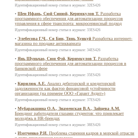
Идентификационный номер статьи в журнале: 32ES426
•
Шен Ифань, Сюй Синюй, Керимкулов Т.
Разработка
программного обеспечения для автоматизации процессов
управления в сфере транспорта: микросервисный подход
Идентификационный номер статьи в журнале: 33ES426
•
Элебесова Г.Ч., Ся Бин, Тянь Хункуй
Разработка интернет-
магазина по продаже антиквариата
Идентификационный номер статьи в журнале: 34ES426
•
Янь Шуньчао, Сюн Фэй, Керимкулов Т.
Разработка
программного обеспечения для автоматизации процессов в
банковской сфере
Идентификационный номер статьи в журнале: 35ES426
•
Кирилюк А.Е.
Анализ дебиторской и кредиторской
задолженности как фактор финансовой устойчивости
организации (на примере ООО «Гарант Аудит»)
Идентификационный номер статьи в журнале: 37ES426
•
Мубаракшина О.А., Знаменская В.А., Зайцева А.М.
Брендинг работодателя глазами студентов: что привлекает
молодёжь в HR-брендах
Идентификационный номер статьи в журнале: 38ES426
•
Изотченко Р.И.
Проблема старения кадров в морской отрасли