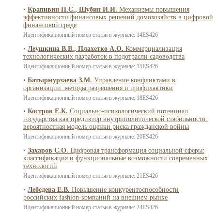
•
Крапивин Н.С., Шубин И.И.
Механизмы повышения
эффективности финансовых решений домохозяйств в цифровой
финансовой среде
Идентификационный номер статьи в журнале: 14ES426
•
Леушкина В.В., Плахетко А.О.
Коммерциализация
технологических разработок в подотрасли садоводства
Идентификационный номер статьи в журнале: 15ES426
•
Батырмурзаева З.М.
Управление конфликтами в
организации: методы разрешения и профилактики
Идентификационный номер статьи в журнале: 18ES426
•
Костров Е.К.
Cоциально-психологический потенциал
государства как предиктор внутриполитической стабильности:
вероятностная модель оценки риска гражданской войны
Идентификационный номер статьи в журнале: 20ES426
•
Захаров С.О.
Цифровая трансформация социальной сферы:
классификация и функциональные возможности современных
технологий
Идентификационный номер статьи в журнале: 21ES426
•
Лебедева Е.В.
Повышение конкурентоспособности
российских fashion-компаний на внешнем рынке
Идентификационный номер статьи в журнале: 24ES426