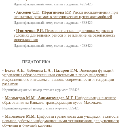
Идентификационный номер статьи в журнале: 42ES426
•
Аксенов С.Г., Ибрагимова Р.Р.
Риски воспламенения при
нештатных режимах в электрических цепях автомобилей
Идентификационный номер статьи в журнале: 43ES426
•
Изотченко Р.И.
Психологическая подготовка моряков в
условиях длительных рейсов и ее влияние на безопасность
мореплавания
Идентификационный номер статьи в журнале: 45ES426
ПЕДАГОГИКА
•
Белов А.Е., Лебедева Е.А., Назаров Г.М.
Эволюция функций
управления образовательными системами в эпоху внедрения
искусственного интеллекта: вызовы современности и тенденции
развития
Идентификационный номер статьи в журнале: 2ES426
•
Магомедов М.М., Алимагомедов М.Г.
Цифровизация высшего
образования на Кавказе: трансформация вузов Махачкалы
Идентификационный номер статьи в журнале: 8ES426
•
Магомедов М.М.
Цифровая грамотность для учащихся: важность
навыков работы с информационными технологиями для успешного
обучения и будущей карьеры