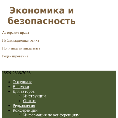
Авторские права
Публикационная этика
Политика антиплагиата
Рецензирование
ISSN 2686-7036
О журнале
Выпуски
Для авторов
Инструкции
Оплата
Редколлегия
Конференции
Информация по конференциям