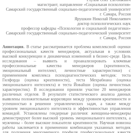
магистрант, направление «Социальная психология»
Самарский государственный социально-педагогический университет
г. Самара, Россия
Ярушкин Николай Николаевич
доктор психологических наук
профессор кафедры «Психологии и социальной педагогики»
Самарский государственный социально-педагогический университет
г. Самара, Россия
Аннотация.
В статье рассматривается проблема комплексной оценки
профессиональных качеств менеджеров, актуальная в условиях
высокой конкуренции и динамичных изменений в бизнес-среде. Цель
исследования – выявить и проанализировать ключевые
профессиональные качества менеджеров (креативность,
эмоциональный интеллект, личностные характеристики) с
применением комплекса психодиагностических методик: теста
Гилфорда (оценка креативности), теста Мехрабиана (оценка
эмоционального интеллекта) и теста Йовайши (оценка личностных
характеристик). В исследовании приняли участие 20 менеджеров
различных отделов. В результате статистического анализа данных
выявлены положительные корреляции между уровнем креативности и
успешностью в решении управленческих задач, а также между
уровнем эмоционального интеллекта и эффективностью управления
командой. Установлены гендерные различия: женщины-менеджеры
демонстрируют более высокий уровень эмоционального интеллекта, а
мужчины – более высокие показатели креативности. Научная новизна
работы заключается в применении комбинации указанных методик
для получения многомерного профиля профессиональных качеств