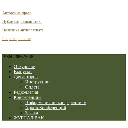
Авторские права
Публикационная этика
Политика антиплагиата
Рецензирование
ISSN 2686-7036
О журнале
Выпуски
Для авторов
Инструкции
Оплата
Редколлегия
Конференции
Информация по конференциям
Архив Конференций
Заявка
ЖУРНАЛ ВАК