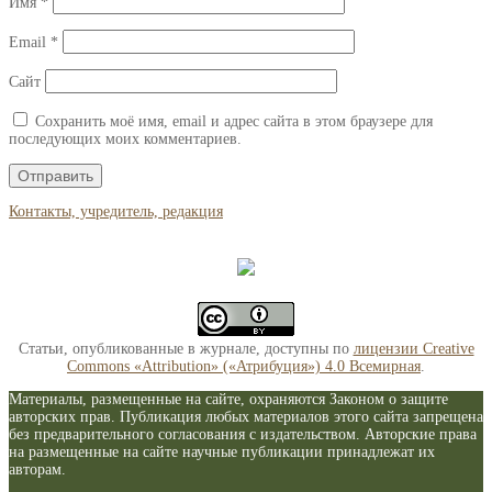
Имя
*
Email
*
Сайт
Сохранить моё имя, email и адрес сайта в этом браузере для
последующих моих комментариев.
Контакты, учредитель, редакция
Статьи, опубликованные в журнале, доступны по
лицензии Creative
Commons «Attribution» («Атрибуция») 4.0 Всемирная
.
Материалы, размещенные на сайте, охраняются Законом о защите
авторских прав. Публикация любых материалов этого сайта запрещена
без предварительного согласования с издательством. Авторские права
на размещенные на сайте научные публикации принадлежат их
авторам.