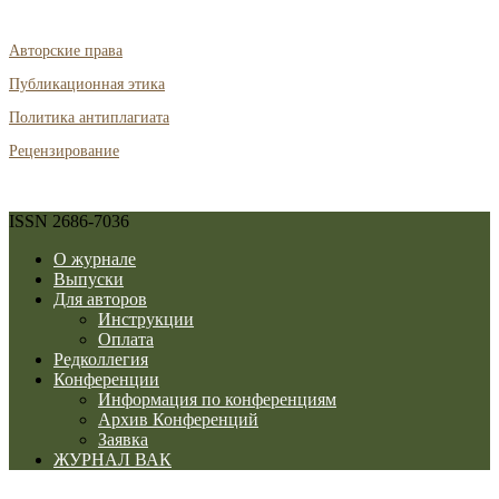
Авторские права
Публикационная этика
Политика антиплагиата
Рецензирование
ISSN 2686-7036
О журнале
Выпуски
Для авторов
Инструкции
Оплата
Редколлегия
Конференции
Информация по конференциям
Архив Конференций
Заявка
ЖУРНАЛ ВАК