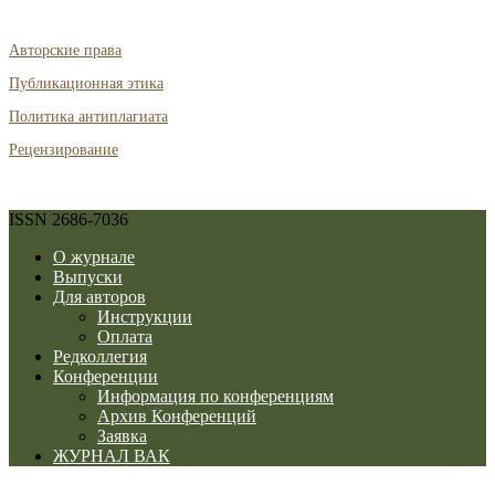
Авторские права
Публикационная этика
Политика антиплагиата
Рецензирование
ISSN 2686-7036
О журнале
Выпуски
Для авторов
Инструкции
Оплата
Редколлегия
Конференции
Информация по конференциям
Архив Конференций
Заявка
ЖУРНАЛ ВАК