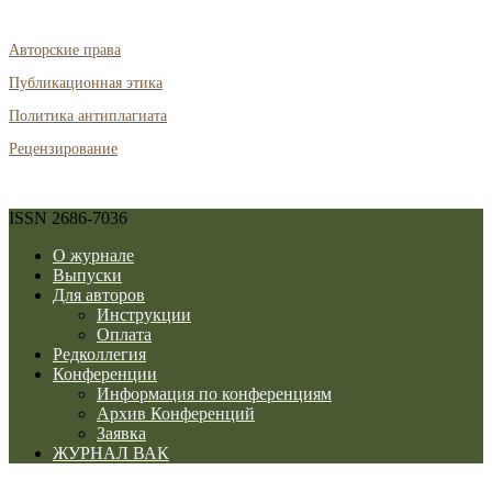
Авторские права
Публикационная этика
Политика антиплагиата
Рецензирование
ISSN 2686-7036
О журнале
Выпуски
Для авторов
Инструкции
Оплата
Редколлегия
Конференции
Информация по конференциям
Архив Конференций
Заявка
ЖУРНАЛ ВАК