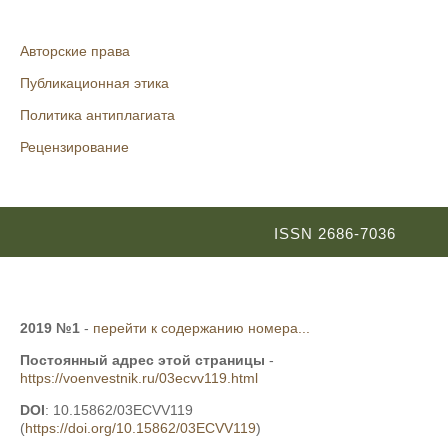
Авторские права
Публикационная этика
Политика антиплагиата
Рецензирование
ISSN 2686-7036
2019 №1
-
перейти к содержанию номера...
Постоянный адрес этой страницы
-
https://voenvestnik.ru/03ecvv119.html
DOI
: 10.15862/03ECVV119
(
https://doi.org/10.15862/03ECVV119
)