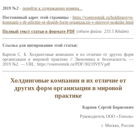
2019 №2
-
перейти к содержанию номера...
Постоянный адрес этой страницы
-
https://voenvestnik.ru/holdingovye-
kompanii-i-ih-otlichie-ot-drugih-form-organizaczii-v-mirovoj-praktike.html
Полный текст статьи в формате PDF
(
объем файла: 233.5 Кбайт
)
Ссылка для цитирования этой статьи:
Карпов С. Б. Холдинговые компании и их отличие от других форм
организации в мировой практике // Экономика и безопасность. —
2019 №2. — URL: https://voenvestnik.ru/PDF/30219VEV.pdf
Холдинговые компании и их отличие от
других форм организации в мировой
практике
Карпов Сергей Борисович
Руководитель ООО «Тополь»
г. Москва, Россия