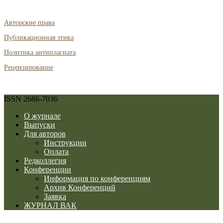
Авторские права
Публикационная этика
Политика антиплагиата
Рецензирование
ISSN 2686-7036
О журнале
Выпуски
Для авторов
Инструкции
Оплата
Редколлегия
Конференции
Информация по конференциям
Архив Конференций
Заявка
ЖУРНАЛ ВАК