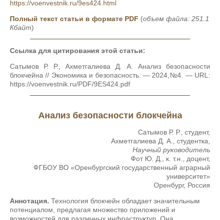
https://voenvestnik.ru/9es424.html
Полный текст статьи в формате PDF
(
объем файла: 251.1
Кбайт
)
Ссылка для цитирования этой статьи:
Сатымов Р. Р., Ахметгалиева Д. А. Анализ безопасности
блокчейна // Экономика и безопасность. — 2024,№4. — URL:
https://voenvestnik.ru/PDF/9ES424.pdf
Анализ безопасности блокчейна
Сатымов Р. Р., студент,
Ахметгалиева Д. А., студентка,
Научный руководитель
Фот Ю. Д., к. т.н., доцент,
ФГБОУ ВО «Оренбургский государственный аграрный
университет»
Оренбург, Россия
Аннотация.
Технология блокчейн обладает значительным
потенциалом, предлагая множество приложений и
возможностей для различных инфраструктур. Она