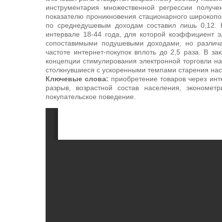
инструментария множественной регрессии получе
показателю проникновения стационарного широкополо
по среднедушевым доходам составил лишь 0,12. 
интервале 18-44 года, для которой коэффициент э
сопоставимыми подушевыми доходами, но различ
частоте интернет-покупок вплоть до 2,5 раза. В 
концепции стимулирования электронной торговли н
столкнувшиеся с ускоренными темпами старения на
Ключевые слова:
приобретение товаров через инт
разрыв, возрастной состав населения, экономет
покупательское поведение.