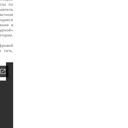
оты по
азатель
астном
ующиеся
ение в
турной»
итории,
ифровой
 сеть,