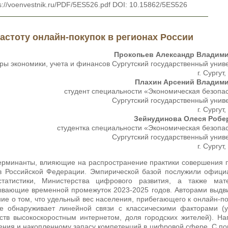
://voenvestnik.ru/PDF/5ES526.pdf DOI: 10.15862/5ES526
стоту онлайн-покупок в регионах России
Прокопьев Александр Владим
ры экономики, учета и финансов Сургутский государственный унив
г. Сургут
Плахин Арсений Владим
студент специальности «Экономическая безопа
Сургутский государственный унив
г. Сургут
Зейнудинова Олеся Робе
студентка специальности «Экономическая безопа
Сургутский государственный унив
г. Сургут
ерминанты, влияющие на распространение практики совершения 
ов Российской Федерации. Эмпирической базой послужили офиц
татистики, Министерства цифрового развития, а также мат
тывающие временной промежуток 2023-2025 годов. Авторами выдв
ие о том, что удельный вес населения, прибегающего к онлайн-п
е обнаруживает линейной связи с классическими факторами (у
ств высокоскоростным интернетом, доля городских жителей). На
ления и накопленному запасу компетенций в цифровой сфере. С 