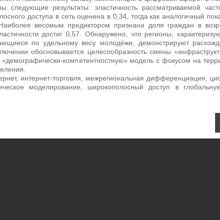
ны следующие результаты: эластичность рассматриваемой част
сного доступа в сеть оценена в 0,34, тогда как аналогичный пок
Наиболее весомым предиктором признана доля граждан в возр
ластичности достиг 0,57. Обнаружено, что регионы, характериз
ающиеся по удельному весу молодёжи, демонстрируют расхожд
заключении обосновывается целесообразность смены «инфраструк
а «демографически-компетентностную» модель с фокусом на терр
селения.
ернет, интернет-торговля, межрегиональная дифференциация, ц
рическое моделирование, широкополосный доступ в глобальную