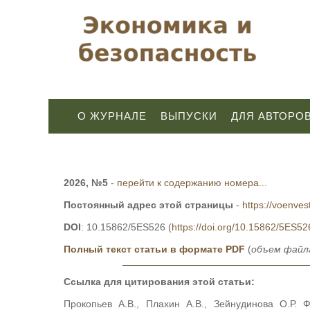
О ЖУРНАЛЕ
ВЫПУСКИ
ДЛЯ АВТОРО
2026, №5
-
перейти к содержанию номера...
Постоянный адрес этой страницы
-
https://voenves
DOI
: 10.15862/5ES526 (
https://doi.org/10.15862/5ES52
Полный текст статьи в формате PDF
(
объем файла
Ссылка для цитирования этой статьи:
Прокопьев А.В., Плахин А.В., Зейнудинова О.Р. 