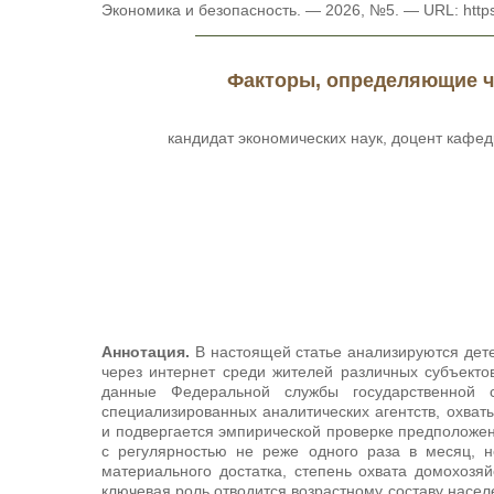
Экономика и безопасность. — 2026, №5. — URL: https
Факторы, определяющие ча
кандидат экономических наук, доцент кафед
Аннотация.
В настоящей статье анализируются дет
через интернет среди жителей различных субъект
данные Федеральной службы государственной с
специализированных аналитических агентств, охва
и подвергается эмпирической проверке предположен
с регулярностью не реже одного раза в месяц, н
материального достатка, степень охвата домохозяй
ключевая роль отводится возрастному составу насе