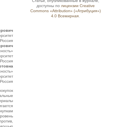
Статьи, опубликованные в журнале,
доступны по
лицензии Creative
Commons «Attribution» («Атрибуция»)
4.0 Всемирная
.
ирович
ерситет
, Россия
ирович
сность»
ерситет
, Россия
ртовна
сность»
ерситет
, Россия
покупок
иальные
ериалы
игается
окупкам
ровень
против,
помощью