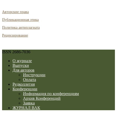
Авторские права
Публикационная этика
Политика антиплагиата
Рецензирование
ISSN 2686-7036
О журнале
Выпуски
Для авторов
Инструкции
Оплата
Редколлегия
Конференции
Информация по конференциям
Архив Конференций
Заявка
ЖУРНАЛ ВАК