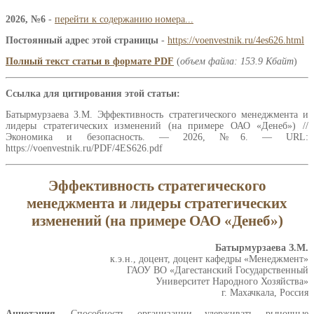
2026, №6
-
перейти к содержанию номера...
Постоянный адрес этой страницы
-
https://voenvestnik.ru/4es626.html
Полный текст статьи в формате PDF
(
объем файла: 153.9 Кбайт
)
Ссылка для цитирования этой статьи:
Батырмурзаева З.М. Эффективность стратегического менеджмента и
лидеры стратегических изменений (на примере ОАО «Денеб») //
Экономика и безопасность. — 2026, №6. — URL:
https://voenvestnik.ru/PDF/4ES626.pdf
Эффективность стратегического
менеджмента и лидеры стратегических
изменений (на примере ОАО «Денеб»)
Батырмурзаева З.М.
к.э.н., доцент, доцент кафедры «Менеджмент»
ГАОУ ВО «Дагестанский Государственный
Университет Народного Хозяйства»
г. Махачкала, Россия
Аннотация.
Способность организации удерживать рыночные