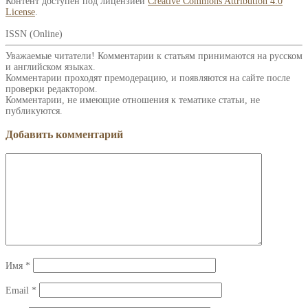
Контент доступен под лицензией
Creative Commons Attribution 4.0
License
.
ISSN (Online)
Уважаемые читатели! Комментарии к статьям принимаются на русском
и английском языках.
Комментарии проходят премодерацию, и появляются на сайте после
проверки редактором.
Комментарии, не имеющие отношения к тематике статьи, не
публикуются.
Добавить комментарий
Имя
*
Email
*