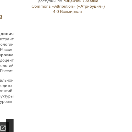
доступны по
лицензии Creative
Commons «Attribution» («Атрибуция»)
4.0 Всемирная
.
й
идович
истрант
нологий
 Россия
ировна
, доцент
нологий
 Россия
альной
водится
риятий.
руктуры
уровня