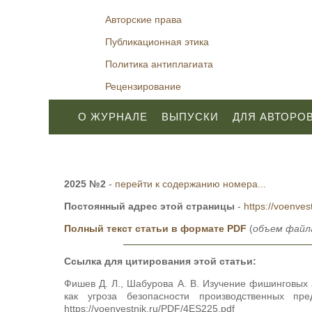
Авторские права
Публикационная этика
Политика антиплагиата
Рецензирование
О ЖУРНАЛЕ
ВЫПУСКИ
ДЛЯ АВТОРО
2025 №2
-
перейти к содержанию номера...
Постоянный адрес этой страницы
-
https://voenves
Полный текст статьи в формате PDF
(
объем файла
Ссылка для цитирования этой статьи:
Фишев Д. Л., Шабурова А. В. Изучение фишинговых 
как угроза безопасности производственных 
https://voenvestnik.ru/PDF/4ES225.pdf