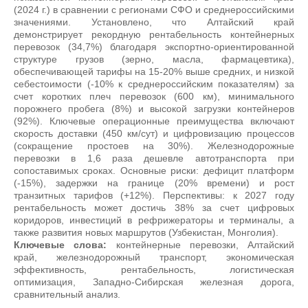
(2024 г.) в сравнении с регионами СФО и среднероссийскими
значениями. Установлено, что Алтайский край
демонстрирует рекордную рентабельность контейнерных
перевозок (34,7%) благодаря экспортно-ориентированной
структуре грузов (зерно, масла, фармацевтика),
обеспечивающей тарифы на 15-20% выше средних, и низкой
себестоимости (-10% к среднероссийским показателям) за
счет коротких плеч перевозок (600 км), минимального
порожнего пробега (8%) и высокой загрузки контейнеров
(92%). Ключевые операционные преимущества включают
скорость доставки (450 км/сут) и цифровизацию процессов
(сокращение простоев на 30%). Железнодорожные
перевозки в 1,6 раза дешевле автотранспорта при
сопоставимых сроках. Основные риски: дефицит платформ
(-15%), задержки на границе (20% времени) и рост
транзитных тарифов (+12%). Перспективы: к 2027 году
рентабельность может достичь 38% за счет цифровых
коридоров, инвестиций в рефрижераторы и терминалы, а
также развития новых маршрутов (Узбекистан, Монголия).
Ключевые слова:
контейнерные перевозки, Алтайский
край, железнодорожный транспорт, экономическая
эффективность, рентабельность, логистическая
оптимизация, Западно-Сибирская железная дорога,
сравнительный анализ.