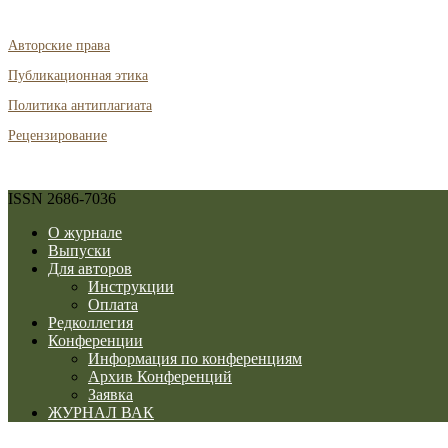
Авторские права
Публикационная этика
Политика антиплагиата
Рецензирование
ISSN 2686-7036
О журнале
Выпуски
Для авторов
Инструкции
Оплата
Редколлегия
Конференции
Информация по конференциям
Архив Конференций
Заявка
ЖУРНАЛ ВАК