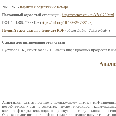
2026, №1
-
перейти к содержанию номера...
Постоянный адрес этой страницы
-
https://voenvestnik.ru/47es126.html
DOI
: 10.15862/47ES126 (
https://doi.org/10.15862/47ES126
)
Полный текст статьи в формате PDF
(
объем файла: 235.3 Кбайт
)
Ссылка для цитирования этой статьи:
Нусупова Н.К., Исмаилова С.Н. Анализ инфляционных процессов в Кырг
Анали
Аннотация.
Статья посвящена комплексному анализу инфляционных
потребительских цен по регионам, изменения стоимости коммунальных
внешние факторы, влияющие на ценовую динамику, включая инвестиции
Оценка среднесрочной тарифной политики демонстрирует её значени