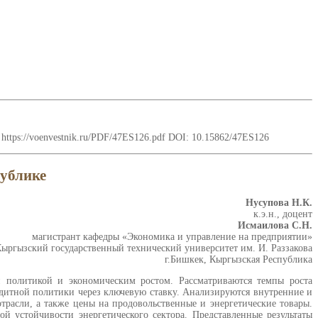
tps://voenvestnik.ru/PDF/47ES126.pdf DOI: 10.15862/47ES126
ублике
Нусупова Н.К.
к.э.н., доцент
Исмаилова С.Н.
магистрант кафедры «Экономика и управление на предприятии»
ыргызский государственный технический университет им. И. Раззакова
г.Бишкек, Кыргызская Республика
 политикой и экономическим ростом. Рассматриваются темпы роста
едитной политики через ключевую ставку. Анализируются внутренние и
трасли, а также цены на продовольственные и энергетические товары.
 устойчивости энергетического сектора. Представленные результаты