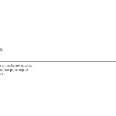
se
.
и английском языках.
верки редактором.
ся.