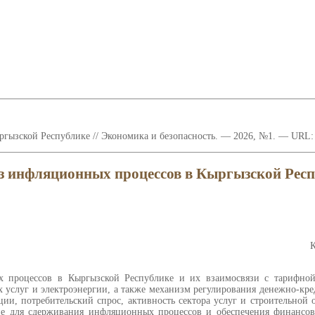
ызской Республике // Экономика и безопасность. — 2026, №1. — URL: ht
з инфляционных процессов в Кыргызской Респ
К
 процессов в Кыргызской Республике и их взаимосвязи с тарифной
 услуг и электроэнергии, а также механизм регулирования денежно-кр
, потребительский спрос, активность сектора услуг и строительной о
е для сдерживания инфляционных процессов и обеспечения финансовой