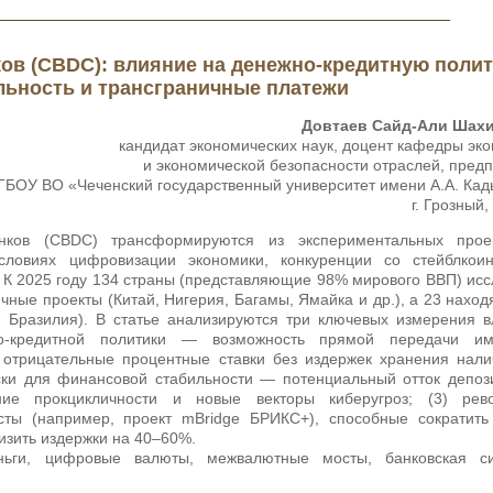
в (CBDC): влияние на денежно-кредитную полит
ьность и трансграничные платежи
Довтаев Сайд-Али Шах
кандидат экономических наук, доцент кафедры эк
и экономической безопасности отраслей, пред
ГБОУ ВО «Чеченский государственный университет имени А.А. Ка
г. Грозный,
ов (CBDC) трансформируются из экспериментальных прое
условиях цифровизации экономики, конкуренции со стейблкои
 К 2025 году 134 страны (представляющие 98% мирового ВВП) ис
чные проекты (Китай, Нигерия, Багамы, Ямайка и др.), а 23 наход
, Бразилия). В статье анализируются три ключевых измерения 
о-кредитной политики — возможность прямой передачи им
отрицательные процентные ставки без издержек хранения нали
иски для финансовой стабильности — потенциальный отток депоз
ние прокцикличности и новые векторы киберугроз; (3) рев
ты (например, проект mBridge БРИКС+), способные сократить
изить издержки на 40–60%.
ьги, цифровые валюты, межвалютные мосты, банковская си