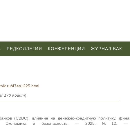
В
РЕДКОЛЛЕГИЯ
КОНФЕРЕНЦИИ
ЖУРНАЛ ВАК
tnik.ru/47es1225.html
а: 170 Кбайт
)
анков (CBDC): влияние на денежно-кредитную политику, фина
и // Экономика и безопасность. — 2025, №12. —