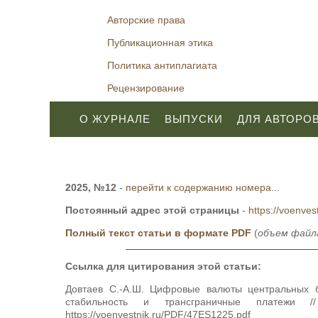
Авторские права
Публикационная этика
Политика антиплагиата
Рецензирование
О ЖУРНАЛЕ
ВЫПУСКИ
ДЛЯ АВТОРО
2025, №12
-
перейти к содержанию номера...
Постоянный адрес этой страницы
-
https://voenves
Полный текст статьи в формате PDF
(
объем файл
Ссылка для цитирования этой статьи:
Довтаев С.-А.Ш. Цифровые валюты центральных б
стабильность и трансграничные платеж
https://voenvestnik.ru/PDF/47ES1225.pdf