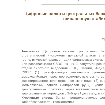
Цифровые валюты центральных банко
финансовую стабил
Ф
Аннотация.
Цифровые валюты центральных банк
стратегический инструмент денежной власти в 
геополитической фрагментации финансовых систем.
или разрабатывают CBDC, из них 11 запустили розни
стадии пилотного внедрения (ЕЦБ, Швеция, Индия
CBDC: (1) трансформация механизмов денежн
домохозяйствам через программируемые выплаты, 
таргетированное количественное смягчение; (2) р
коммерческих банков («цифровой рун»), усиле
трансграничных платежей через межвалютные мос
трансграничных переводов с 3–5 дней до секунд и сн
Ключевые слова:
банки, программируемые ден
кибербезопасность, геоэкономика.