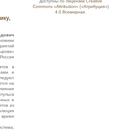
доступны по
лицензии Creative
Commons «Attribution» («Атрибуция»)
4.0 Всемирная
.
ику,
идович
ономики
приятий
дырова»
 Россия
ктов в
нами и
следуют
ятся на
влияния
пульса
чных и
итов из
олюция
 время
стема,