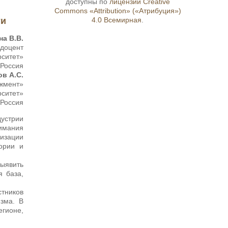
доступны по
лицензии Creative
Commons «Attribution» («Атрибуция»)
ти
4.0 Всемирная
.
а В.В.
 доцент
рситет»
 Россия
ов А.С.
джмент»
рситет»
 Россия
дустрии
имания
изации
тории и
выявить
я база,
тников
зма. В
гионе,