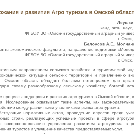
жания и развития Агро туризма в Омской облас
Леушкин
канд. экон. наук,
ФГБОУ ВО «Омский государственный аграрный униве
г. Омск,
Белоусов А.Е., Молчан
денты экономического факультета, направление подготовки «Мене
ФГБОУ ВО «Омский государственный аграрный униве
г. Омск,
ктивным направлением сельского хозяйства и туристической ин
кономической ситуации сельских территорий и привлечению вн
а. Омская область обладает большим потенциалом для орган
даря своему разнообразному сельскому хозяйству, богатой ис
 процессы поддержки и развития агротуризма в Омской области, 
. Исследование охватывает такие аспекты, как законодательна
действие между различными участниками рынка агротуризма.
йствующих нормативных актов, проведение опросов среди учас
ежных стран, реализующих успешные проекты в сфере агротури
о совершенствованию управления развитием агротуризма в ре
ния туристов и улучшение качества предоставляемых услуг.