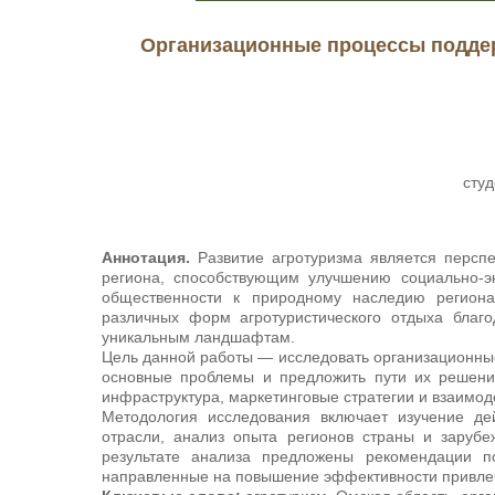
Организационные процессы поддер
сту
Аннотация.
Развитие агротуризма является перспе
региона, способствующим улучшению социально-э
общественности к природному наследию регион
различных форм агротуристического отдыха благо
уникальным ландшафтам.
Цель данной работы — исследовать организационные
основные проблемы и предложить пути их решения
инфраструктура, маркетинговые стратегии и взаимо
Методология исследования включает изучение де
отрасли, анализ опыта регионов страны и заруб
результате анализа предложены рекомендации п
направленные на повышение эффективности привлече