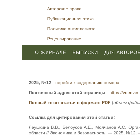
Авторские права
Публикационная этика
Политика антиплагиата
Рецензирование
О ЖУРНАЛЕ
ВЫПУСКИ
ДЛЯ АВТОРО
2025, №12
-
перейти к содержанию номера...
Постоянный адрес этой страницы
-
https://voenves
Полный текст статьи в формате PDF
(
объем файла
Ссылка для цитирования этой статьи:
Леушкина В.В., Белоусов А.Е., Молчанов А.С. Орг
области // Экономика и безопасность. — 2025, №12. —