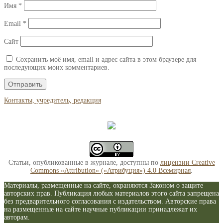
Имя
*
Email
*
Сайт
Сохранить моё имя, email и адрес сайта в этом браузере для
последующих моих комментариев.
Контакты, учредитель, редакция
Статьи, опубликованные в журнале, доступны по
лицензии Creative
Commons «Attribution» («Атрибуция») 4.0 Всемирная
.
Материалы, размещенные на сайте, охраняются Законом о защите
авторских прав. Публикация любых материалов этого сайта запрещена
без предварительного согласования с издательством. Авторские права
на размещенные на сайте научные публикации принадлежат их
авторам.