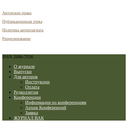
Авторские права
Публикационная этика
Политика антиплагиата
Рецензирование
ISSN 2686-7036
О журнале
Выпуски
Для авторов
Инструкции
Оплата
Редколлегия
Конференции
Информация по конференциям
Архив Конференций
Заявка
ЖУРНАЛ ВАК