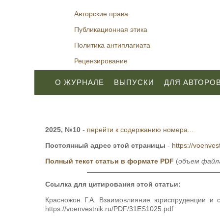
Авторские права
Публикационная этика
Политика антиплагиата
Рецензирование
О ЖУРНАЛЕ
ВЫПУСКИ
ДЛЯ АВТОРО
2025, №10
-
перейти к содержанию номера...
Постоянный адрес этой страницы
-
https://voenves
Полный текст статьи в формате PDF
(
объем файла
Ссылка для цитирования этой статьи:
Красножон Г.А. Взаимовлияние юриспруденции и 
https://voenvestnik.ru/PDF/31ES1025.pdf