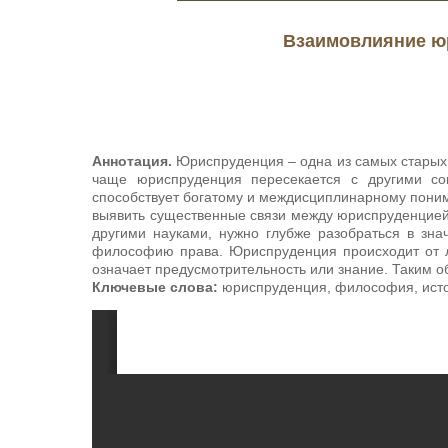
Взаимовлияние ю
Аннотация.
Юриспруденция – одна из самых старых 
чаще юриспруденция пересекается с другими со
способствует богатому и междисциплинарному поним
выявить существенные связи между юриспруденцией
другими науками, нужно глубже разобраться в зн
философию права. Юриспруденция происходит от латин
означает предусмотрительность или знание. Таким 
Ключевые слова:
юриспруденция, философия, истор