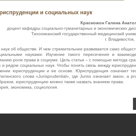
риспруденции и социальных наук
Красножон Галина Анато
доцент кафедры социально-гуманитарных и экономических ди
Тихоокеанский государственный медицинский унив
г. Владивосток,
наук об обществе. И чем стремительнее развивается само общест
циальными науками. Изучение такого пересечения и взаимоде
анию роли права в социуме. Цель статьи – с помощью метода ср
 и рядом социальных наук. Чтобы понять связь между юриспруде
ачении юриспруденции и ее основе. Юриспруденция означает т
ского слова «Jurisprudential», где Juriss означает закон, а pru
образом, юриспруденцию можно также назвать знанием права.
ия, экономика, социология.