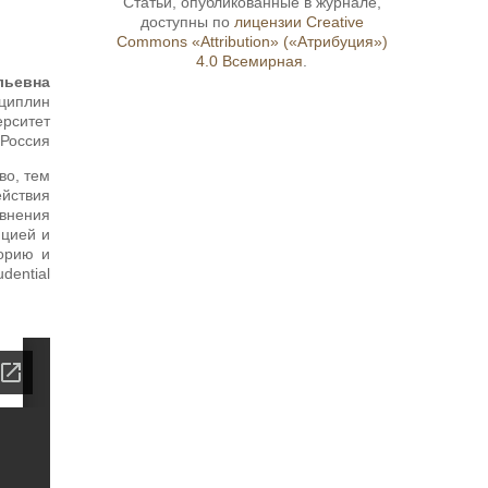
Статьи, опубликованные в журнале,
доступны по
лицензии Creative
Commons «Attribution» («Атрибуция»)
4.0 Всемирная
.
льевна
сциплин
ерситет
 Россия
во, тем
йствия
авнения
нцией и
еорию и
dential