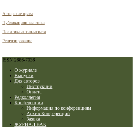
Авторские права
Публикационная этика
Политика антиплагиата
Рецензирование
ISSN 2686-7036
О журнале
Выпуски
Для авторов
Инструкции
Оплата
Редколлегия
Конференции
Информация по конференциям
Архив Конференций
Заявка
ЖУРНАЛ ВАК