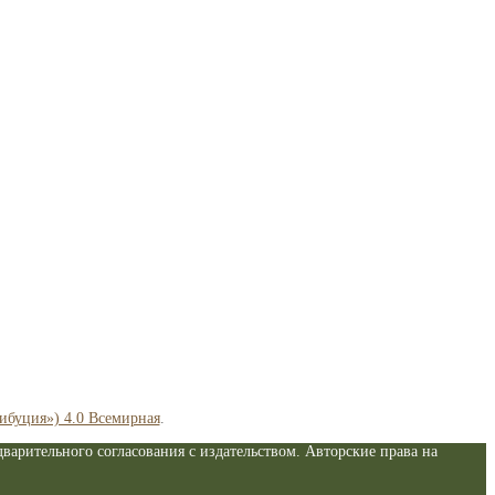
рибуция») 4.0 Всемирная
.
варительного согласования с издательством. Авторские права на