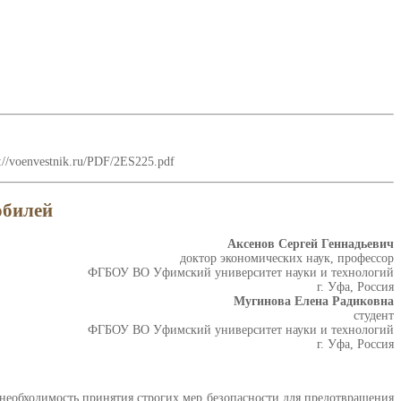
//voenvestnik.ru/PDF/2ES225.pdf
обилей
Аксенов Сергей Геннадьевич
доктор экономических наук, профессор
ФГБОУ ВО Уфимский университет науки и технологий
г. Уфа, Россия
Мугинова Елена Радиковна
студент
ФГБОУ ВО Уфимский университет науки и технологий
г. Уфа, Россия
 необходимость принятия строгих мер безопасности для предотвращения