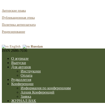
Авторские права
Публикационная этика
Политика антиплагиата
Рецензирование
English
Russian
ISSN 2686-7036
О журнале
Выпуски
Для авторов
Инструкции
Оплата
Редколлегия
Конференции
Информация по конференциям
Архив Конференций
Заявка
ЖУРНАЛ ВАК