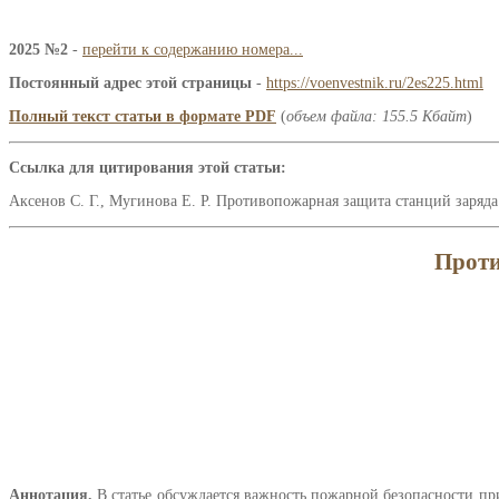
2025 №2
-
перейти к содержанию номера...
Постоянный адрес этой страницы
-
https://voenvestnik.ru/2es225.html
Полный текст статьи в формате PDF
(
объем файла: 155.5 Кбайт
)
Ссылка для цитирования этой статьи:
Аксенов С. Г., Мугинова Е. Р. Противопожарная защита станций заряда
Проти
Аннотация.
В статье обсуждается важность пожарной безопасности пр