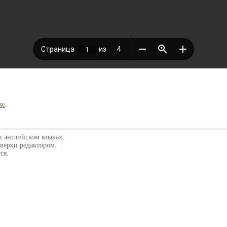
se
.
и английском языках.
верки редактором.
ся.