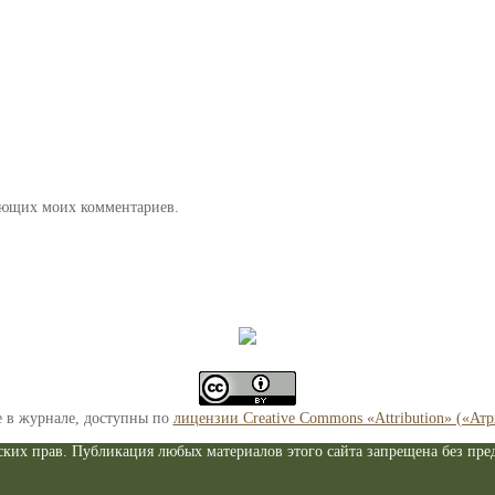
дующих моих комментариев.
е в журнале, доступны по
лицензии Creative Commons «Attribution» («Ат
ких прав. Публикация любых материалов этого сайта запрещена без пред