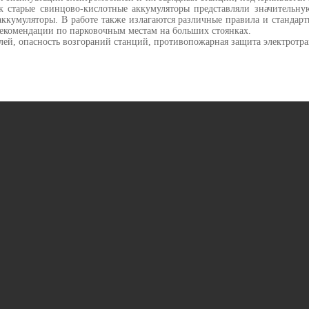
ак старые свинцово-кислотные аккумуляторы представляли значительную
ккумуляторы. В работе также излагаются различные правила и стандар
екомендации по парковочным местам на больших стоянках.
лей, опасность возгораний станций, противопожарная защита электротр