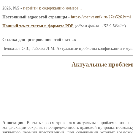
2026, №5
-
перейти к содержанию номера...
Постоянный адрес этой страницы
-
https://voenvestnik.ru/27es526.html
Полный текст статьи в формате PDF
(
объем файла: 152.9 Кбайт
)
Ссылка для цитирования этой статьи:
Челохсаев О.З., Габеева Л.М. Актуальные проблемы конфискации имущес
Актуальные проблем
Аннотация.
В статье рассматриваются актуальные проблемы конфис
конфискации сохраняет неопределенность правовой природы, поскольк
закрытого перечня преступлений, при совершении которых возможно