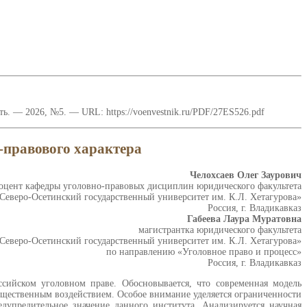
ь. — 2026, №5. — URL: https://voenvestnik.ru/PDF/27ES526.pdf
правового характера
Челохсаев Олег Заурович
доцент кафедры уголовно-правовых дисциплин юридического факультета
еверо-Осетинский государственный университет им. К.Л. Хетагурова»
Россия, г. Владикавказ
Габеева Лаура Муратовна
магистрантка юридического факультета
еверо-Осетинский государственный университет им. К.Л. Хетагурова»
по направлению «Уголовное право и процесс»
Россия, г. Владикавказ
сийском уголовном праве. Обосновывается, что современная модель
ущественным воздействием. Особое внимание уделяется ограниченности
дупредительное значение данного института. Анализируется научная