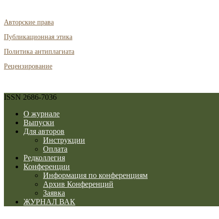
Авторские права
Публикационная этика
Политика антиплагиата
Рецензирование
ISSN 2686-7036
О журнале
Выпуски
Для авторов
Инструкции
Оплата
Редколлегия
Конференции
Информация по конференциям
Архив Конференций
Заявка
ЖУРНАЛ ВАК