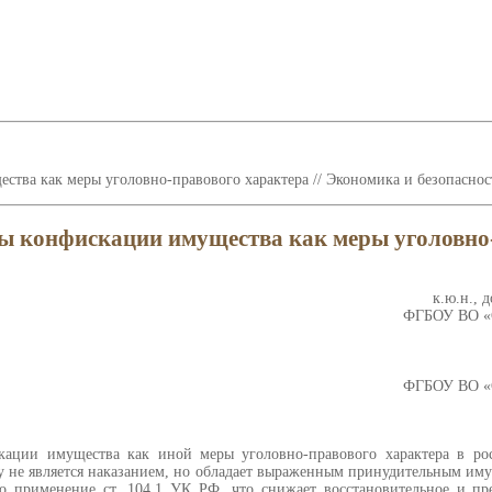
тва как меры уголовно-правового характера // Экономика и безопасност
ы конфискации имущества как меры уголовно-
к.ю.н., 
ФГБОУ ВО «С
ФГБОУ ВО «С
кации имущества как иной меры уголовно-правового характера в рос
у не является наказанием, но обладает выраженным принудительным им
 применение ст. 104.1 УК РФ, что снижает восстановительное и пре