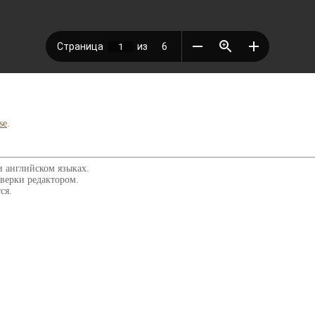
se
.
и английском языках.
верки редактором.
ся.