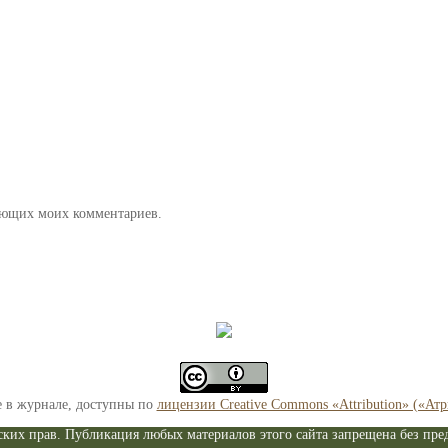
дующих моих комментариев.
е в журнале, доступны по
лицензии Creative Commons «Attribution» («Ат
ких прав. Публикация любых материалов этого сайта запрещена без пред