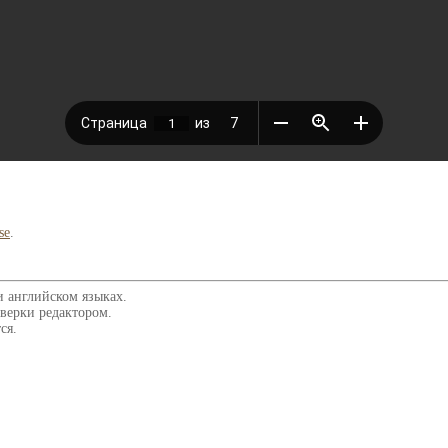
se
.
и английском языках.
верки редактором.
ся.