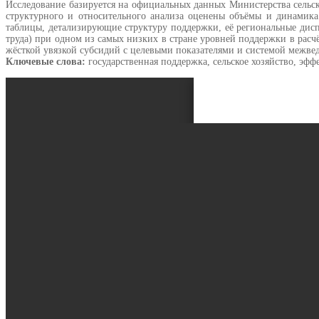
Исследование базируется на официальных данных Министерства сельско
структурного и относительного анализа оценены объёмы и динамика
таблицы, детализирующие структуру поддержки, её региональные дисп
труда) при одном из самых низких в стране уровней поддержки в расч
жёсткой увязкой субсидий с целевыми показателями и системой межве
Ключевые слова:
государственная поддержка, сельское хозяйство, эф