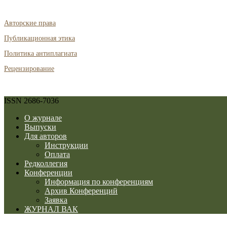
Авторские права
Публикационная этика
Политика антиплагиата
Рецензирование
ISSN 2686-7036
О журнале
Выпуски
Для авторов
Инструкции
Оплата
Редколлегия
Конференции
Информация по конференциям
Архив Конференций
Заявка
ЖУРНАЛ ВАК