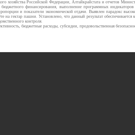
го хозяйства Российской Федерации, Алтайкрайстата и отчетов Министе
 бюджетного финансирования, выполнение программных индикаторов и 
ропорции и показатели экономической отдачи. Выявлен парадокс высок
ёте на гектар пашни. Установлено, что данный результат обеспечивает
домственного контроля.
фективность, бюджетные расходы, субсидии, продовольственная безопасно