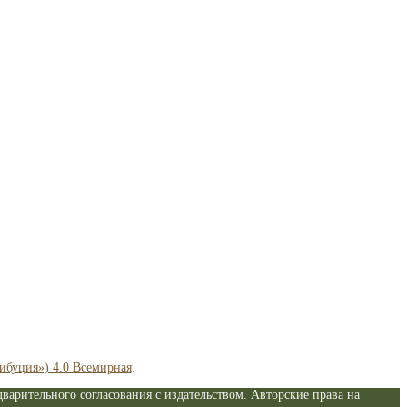
рибуция») 4.0 Всемирная
.
варительного согласования с издательством. Авторские права на