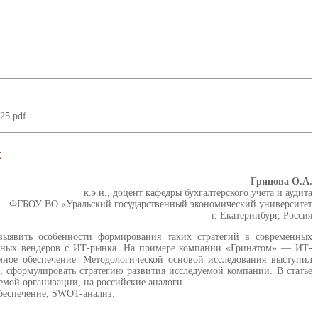
25.pdf
х
Грицова О.А.
к.э.н., доцент кафедры бухгалтерского учета и аудита
ФГБОУ ВО «Уральский государственный экономический университет
г. Екатеринбург, Россия
выявить особенности формирования таких стратегий в современных
ранных вендеров с ИТ-рынка. На примере компании «Гринатом» — ИТ-
мное обеспечение. Методологической основой исследования выступил
сформулировать стратегию развития исследуемой компании. В статье
емой организации, на российские аналоги.
беспечение, SWOT-анализ.