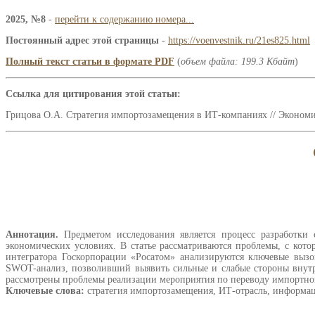
2025, №8
-
перейти к содержанию номера...
Постоянный адрес этой страницы
-
https://voenvestnik.ru/21es825.html
Полный текст статьи в формате PDF
(
объем файла: 199.3 Кбайт
)
Ссылка для цитирования этой статьи:
Грицова О.А. Стратегия импортозамещения в ИТ-компаниях // Экономика
Аннотация.
Предметом исследования является процесс разработки
экономических условиях. В статье рассматриваются проблемы, с ко
интегратора Госкорпорации «Росатом» анализируются ключевые вызо
SWOT-анализ, позволивший выявить сильные и слабые стороны внутр
рассмотрены проблемы реализации мероприятия по переводу импортного
Ключевые слова:
стратегия импортозамещения, ИТ-отрасль, информац