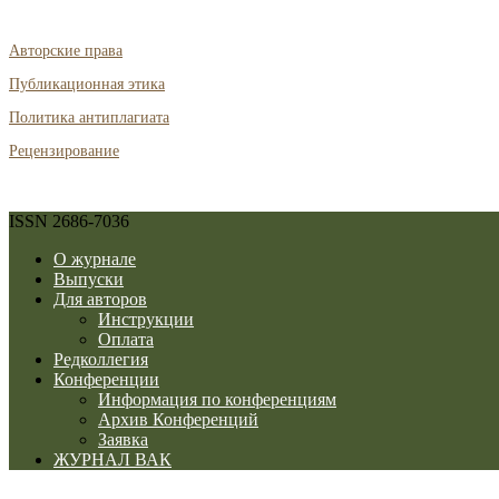
Авторские права
Публикационная этика
Политика антиплагиата
Рецензирование
ISSN 2686-7036
О журнале
Выпуски
Для авторов
Инструкции
Оплата
Редколлегия
Конференции
Информация по конференциям
Архив Конференций
Заявка
ЖУРНАЛ ВАК