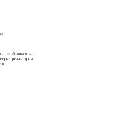
se
.
и английском языках.
верки редактором.
ся.