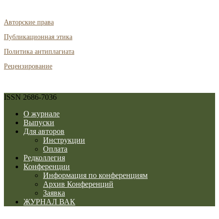
Авторские права
Публикационная этика
Политика антиплагиата
Рецензирование
ISSN 2686-7036
О журнале
Выпуски
Для авторов
Инструкции
Оплата
Редколлегия
Конференции
Информация по конференциям
Архив Конференций
Заявка
ЖУРНАЛ ВАК