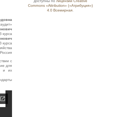
доступны по
лицензии Creative
Commons «Attribution» («Атрибуция»)
4.0 Всемирная
.
едовна
 аудит»
инович
3 курса
инович
3 курса
зяйства
 Россия
ствии с
ние для
а и их
андарты