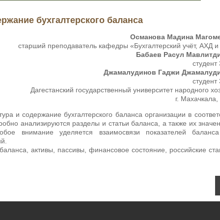
ержание бухгалтерского баланса
Османова Мадина Магом
старший преподаватель кафедры «Бухгалтерский учёт, АХД и
Бабаев Расул Мавлитд
студент 
Джамалудинов Гаджи Джамалуд
студент 
Дагестанский государственный университет народного хо
г. Махачкала,
тура и содержание бухгалтерского баланса организации в соответ
робно анализируются разделы и статьи баланса, а также их значе
собое внимание уделяется взаимосвязи показателей баланс
й.
 баланса, активы, пассивы, финансовое состояние, российские ст