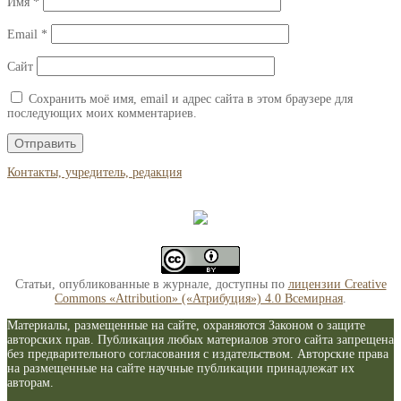
Имя
*
Email
*
Сайт
Сохранить моё имя, email и адрес сайта в этом браузере для
последующих моих комментариев.
Контакты, учредитель, редакция
Статьи, опубликованные в журнале, доступны по
лицензии Creative
Commons «Attribution» («Атрибуция») 4.0 Всемирная
.
Материалы, размещенные на сайте, охраняются Законом о защите
авторских прав. Публикация любых материалов этого сайта запрещена
без предварительного согласования с издательством. Авторские права
на размещенные на сайте научные публикации принадлежат их
авторам.