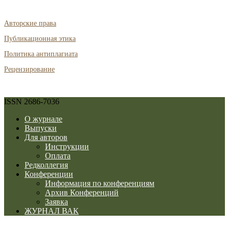
Авторские права
Публикационная этика
Политика антиплагиата
Рецензирование
ISSN 2686-7036
О журнале
Выпуски
Для авторов
Инструкции
Оплата
Редколлегия
Конференции
Информация по конференциям
Архив Конференций
Заявка
ЖУРНАЛ ВАК