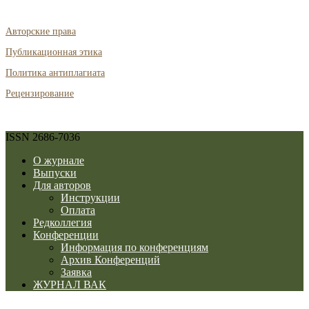
Авторские права
Публикационная этика
Политика антиплагиата
Рецензирование
ISSN 2686-7036
О журнале
Выпуски
Для авторов
Инструкции
Оплата
Редколлегия
Конференции
Информация по конференциям
Архив Конференций
Заявка
ЖУРНАЛ ВАК