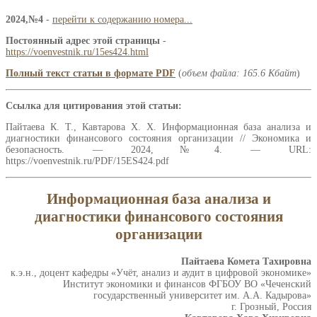
2024,№4
-
перейти к содержанию номера...
Постоянный адрес этой страницы
-
https://voenvestnik.ru/15es424.html
Полный текст статьи в формате PDF
(
объем файла: 165.6 Кбайт
)
Ссылка для цитирования этой статьи:
Пайтаева К. Т., Кавтарова Х. Х. Информационная база анализа и
диагностики финансового состояния организации // Экономика и
безопасность. — 2024,№4. — URL:
https://voenvestnik.ru/PDF/15ES424.pdf
Информационная база анализа и
диагностики финансового состояния
организации
Пайтаева Комета Тахировна
к.э.н., доцент кафедры «Учёт, анализ и аудит в цифровой экономике»
Институт экономики и финансов ФГБОУ ВО «Чеченский
государственный университет им. А.А. Кадырова»
г. Грозный, Россия