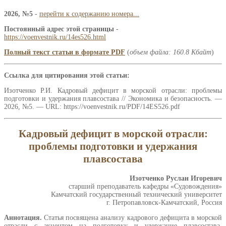
2026, №5
-
перейти к содержанию номера...
Постоянный адрес этой страницы
-
https://voenvestnik.ru/14es526.html
Полный текст статьи в формате PDF
(
объем файла: 160.8 Кбайт
)
Ссылка для цитирования этой статьи:
Изотченко Р.И. Кадровый дефицит в морской отрасли: проблемы
подготовки и удержания плавсостава // Экономика и безопасность. —
2026, №5. — URL: https://voenvestnik.ru/PDF/14ES526.pdf
Кадровый дефицит в морской отрасли:
проблемы подготовки и удержания
плавсостава
Изотченко Руслан Игоревич
старший преподаватель кафедры «Судовождения»
Камчатский государственный технический университет
г. Петропавловск-Камчатский, Россия
Аннотация.
Статья посвящена анализу кадрового дефицита в морской
отрасли с акцентом на подготовку и удержание плавсостава.