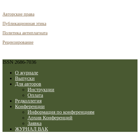
Авторские права
Публикационная этика
Политика антиплагиата
Рецензирование
ISSN 2686-7036
О журнале
Выпуски
Для авторов
Инструкции
Оплата
Редколлегия
Конференции
Информация по конференциям
Архив Конференций
Заявка
ЖУРНАЛ ВАК