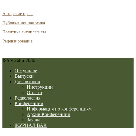
Авторские права
Публикационная этика
Политика антиплагиата
Рецензирование
ISSN 2686-7036
О журнале
Выпуски
Для авторов
Инструкции
Оплата
Редколлегия
Конференции
Информация по конференциям
Архив Конференций
Заявка
ЖУРНАЛ ВАК