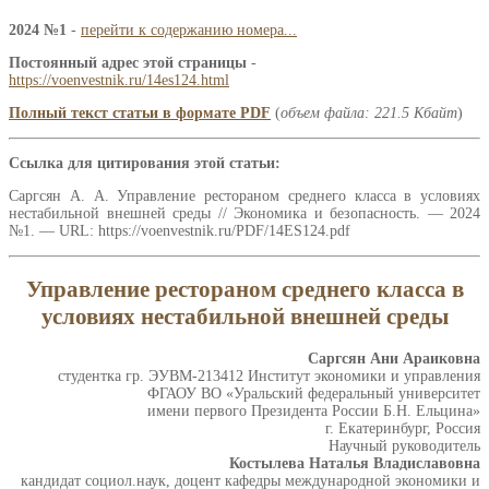
2024 №1
-
перейти к содержанию номера...
Постоянный адрес этой страницы
-
https://voenvestnik.ru/14es124.html
Полный текст статьи в формате PDF
(
объем файла: 221.5 Кбайт
)
Ссылка для цитирования этой статьи:
Саргсян А. А. Управление рестораном среднего класса в условиях
нестабильной внешней среды // Экономика и безопасность. — 2024
№1. — URL: https://voenvestnik.ru/PDF/14ES124.pdf
Управление рестораном среднего класса в
условиях нестабильной внешней среды
Саргсян Ани Араиковна
студентка гр. ЭУВМ-213412 Институт экономики и управления
ФГАОУ ВО «Уральский федеральный университет
имени первого Президента России Б.Н. Ельцина»
г. Екатеринбург, Россия
Научный руководитель
Костылева Наталья Владиславовна
кандидат социол.наук, доцент кафедры международной экономики и