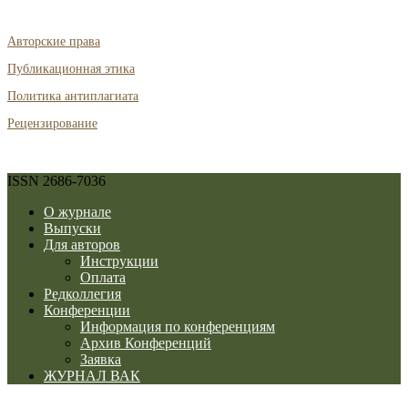
Авторские права
Публикационная этика
Политика антиплагиата
Рецензирование
ISSN 2686-7036
О журнале
Выпуски
Для авторов
Инструкции
Оплата
Редколлегия
Конференции
Информация по конференциям
Архив Конференций
Заявка
ЖУРНАЛ ВАК