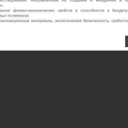
 исследования, направленные на создание и внедрение в пр
ю.
вание физико-механических свойств и способности к биодегр
мых полимеров.
мпозиционные материалы, экологическая безопасность, грибосто