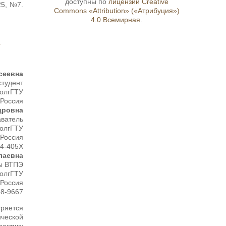
доступны по
лицензии Creative
25, №7.
Commons «Attribution» («Атрибуция»)
4.0 Всемирная
.
т
сеевна
студент
ВолгГТУ
 Россия
дровна
аватель
ВолгГТУ
 Россия
4-405X
лаевна
ры ВТПЭ
ВолгГТУ
 Россия
8-9667
тряется
ической