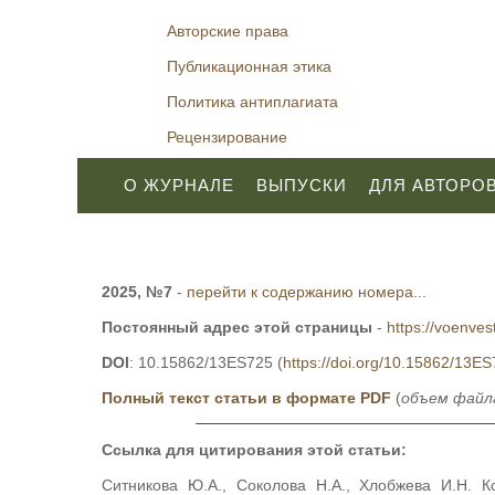
Авторские права
Публикационная этика
Политика антиплагиата
Рецензирование
О ЖУРНАЛЕ
ВЫПУСКИ
ДЛЯ АВТОРО
2025, №7
-
перейти к содержанию номера...
Постоянный адрес этой страницы
-
https://voenves
DOI
: 10.15862/13ES725 (
https://doi.org/10.15862/13E
Полный текст статьи в формате PDF
(
объем файла
Ссылка для цитирования этой статьи:
Ситникова Ю.А., Соколова Н.А., Хлобжева И.Н. 