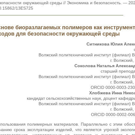
опасности окружающей среды // Экономика и безопасность. — 20
10.15862/13ES725
нове биоразлагаемых полимеров как инструмен
ходов для безопасности окружающей среды
Ситникова Юлия Алек
Волжский политехнический институт (филиал) 
г. Волжский,
Соколова Наталья Алексан
старший препод
Волжский политехнический институт (филиал) 
г. Волжский,
ORCID 0000-0003-230
Хлобжева Инна Нико
кандидат сельскохозяйственных наук, доцент кафед
Волжский политехнический институт (филиал) 
г. Волжский,
ORCID 0000-0002-006
пользования полимерных материалов. Параллельно с этим обос
анию срока эксплуатации изделий, что является угрозой эколог