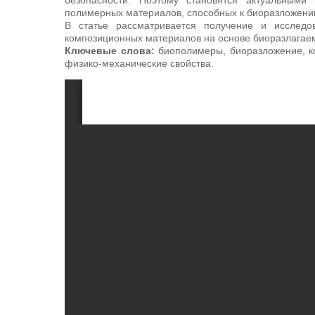
безопасности. Поэтому становятся актуальными
полимерных материалов, способных к биоразложени
В статье рассматривается получение и исследо
композиционных материалов на основе биоразлагае
Ключевые слова:
биополимеры, биоразложение, ко
физико-механические свойства.