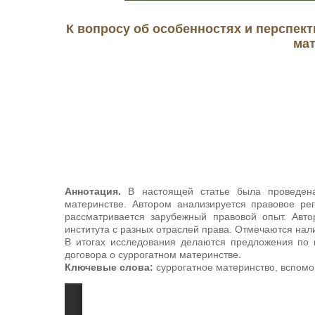
К вопросу об особенностях и перспек
мат
Аннотация.
В настоящей статье была проведена
материнстве. Автором анализируется правовое ре
рассматривается зарубежный правовой опыт. Авто
института с разных отраслей права. Отмечаются нал
В итогах исследования делаются предложения по 
договора о суррогатном материнстве.
Ключевые слова:
суррогатное материнство, вспомо