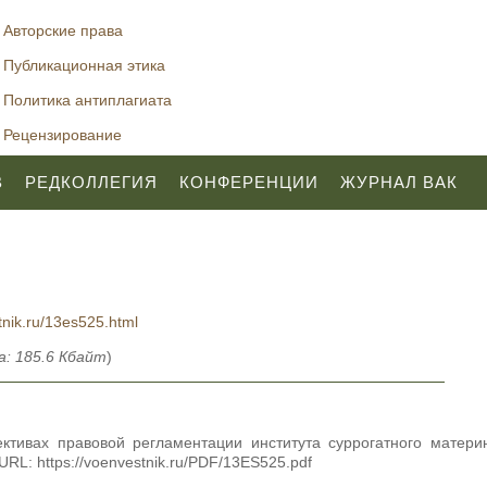
Авторские права
Публикационная этика
Политика антиплагиата
Рецензирование
В
РЕДКОЛЛЕГИЯ
КОНФЕРЕНЦИИ
ЖУРНАЛ ВАК
tnik.ru/13es525.html
: 185.6 Кбайт
)
ективах правовой регламентации института суррогатного матери
RL: https://voenvestnik.ru/PDF/13ES525.pdf