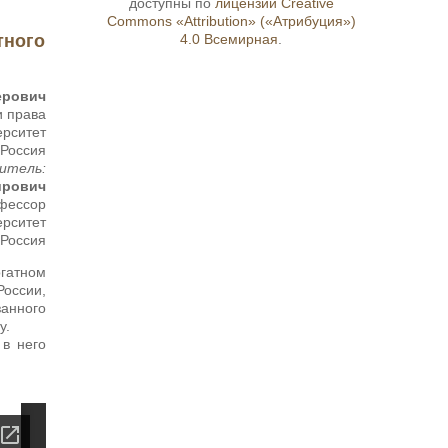
доступны по
лицензии Creative
Commons «Attribution» («Атрибуция»)
тного
4.0 Всемирная
.
ерович
и права
ерситет
 Россия
итель:
ирович
офессор
ерситет
 Россия
гатном
оссии,
занного
у.
в него