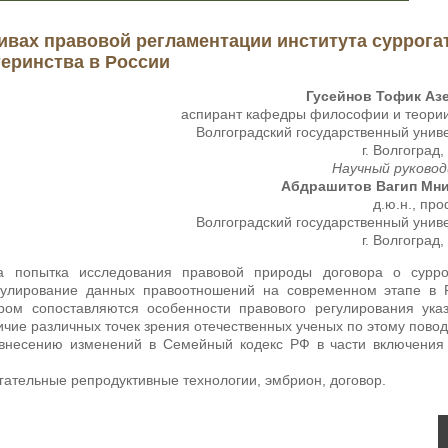
тивах правовой регламентации института суррога
еринства в России
Гусейнов Тофик Аз
аспирант кафедры философии и теори
Волгоградский государственный унив
г. Волгоград,
Научный руковод
Абдрашитов Вагип Мн
д.ю.н., пр
Волгоградский государственный унив
г. Волгоград,
 попытка исследования правовой природы договора о сурро
гулирование данных правоотношений на современном этапе в Р
ром сопоставляются особенности правового регулирования ука
ичие различных точек зрения отечественных ученых по этому повод
внесению изменений в Семейный кодекс РФ в части включения 
гательные репродуктивные технологии, эмбрион, договор.