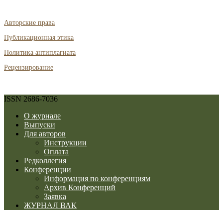
Авторские права
Публикационная этика
Политика антиплагиата
Рецензирование
ISSN 2686-7036
О журнале
Выпуски
Для авторов
Инструкции
Оплата
Редколлегия
Конференции
Информация по конференциям
Архив Конференций
Заявка
ЖУРНАЛ ВАК