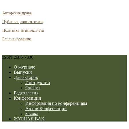
Авторские права
Публикационная этика
Политика антиплагиата
Рецензирование
ISSN 2686-7036
О журнале
Выпуски
Для авторов
Инструкции
Оплата
Редколлегия
Конференции
Информация по конференциям
Архив Конференций
Заявка
ЖУРНАЛ ВАК