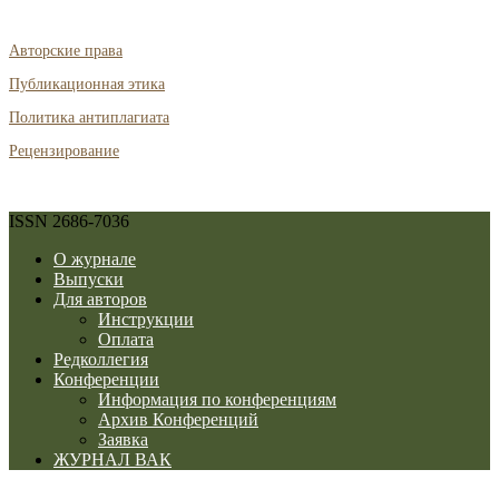
Авторские права
Публикационная этика
Политика антиплагиата
Рецензирование
ISSN 2686-7036
О журнале
Выпуски
Для авторов
Инструкции
Оплата
Редколлегия
Конференции
Информация по конференциям
Архив Конференций
Заявка
ЖУРНАЛ ВАК