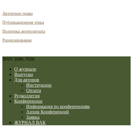
Авторские права
Публикационная этика
Политика антиплагиата
Рецензирование
ISSN 2686-7036
О журнале
Выпуски
Для авторов
Инструкции
Оплата
Редколлегия
Конференции
Информация по конференциям
Архив Конференций
Заявка
ЖУРНАЛ ВАК