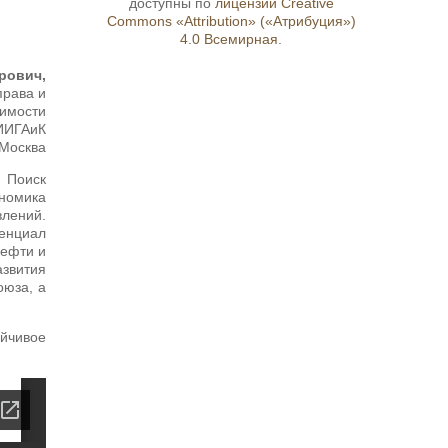
доступны по
лицензии Creative
Commons «Attribution» («Атрибуция»)
4.0 Всемирная
.
рович,
права и
жимости
МИИГАиК
 Москва
 Поиск
ономика
влений.
тенциал
нефти и
азвития
оюза, а
ойчивое