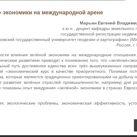
 экономики на международной арене
Марьин Евгений Владими
к.ю.н., доцент кафедры земельного 
государственной регистрации недви
вский государственный университет геодезии и картографии» (
Россия, г.
ости влияния зелёной экономики на международные отношения.
ическим развитием приводит к пониманию того, что «зелёная»эк
льный путь достижения единства всех трёх вышеуказанных напра
й «экономический курс в качестве приоритетного. Понимая по
ва, которые являются традиционно ориентированными на добычу 
ля развития зелёных отраслей промышленности, например для р
е показаны опыт внедрения «зелёной» экономики в странах Еврос
я, экологические проблемы, экономическая эффективность, уст