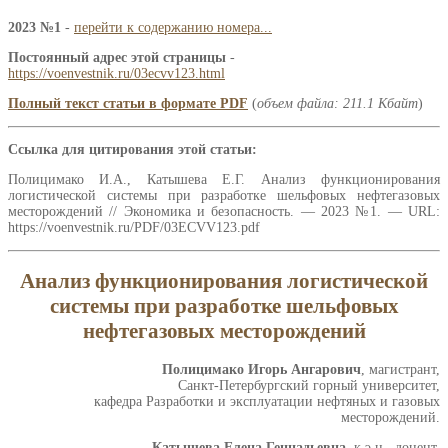
2023 №1
-
перейти к содержанию номера...
Постоянный адрес этой страницы
-
https://voenvestnik.ru/03ecvv123.html
Полный текст статьи в формате PDF
(
объем файла: 211.1 Кбайт
)
Ссылка для цитирования этой статьи:
Полицимако И.А., Катышева Е.Г. Анализ функционирования
логистической системы при разработке шельфовых нефтегазовых
месторождений // Экономика и безопасность. — 2023 №1. — URL:
https://voenvestnik.ru/PDF/03ECVV123.pdf
Анализ функционирования логистической
системы при разработке шельфовых
нефтегазовых месторождений
Полицимако Игорь Ангарович
, магистрант,
Санкт-Петербургский горный университет,
кафедра Разработки и эксплуатации нефтяных и газовых
месторождений.
Катышева Елена Геннадьевна
, к.э.н., доцент,