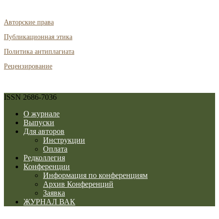
Авторские права
Публикационная этика
Политика антиплагиата
Рецензирование
ISSN 2686-7036
О журнале
Выпуски
Для авторов
Инструкции
Оплата
Редколлегия
Конференции
Информация по конференциям
Архив Конференций
Заявка
ЖУРНАЛ ВАК