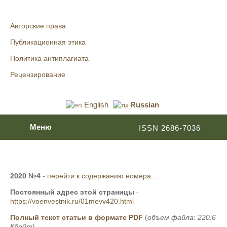
Авторские права
Публикационная этика
Политика антиплагиата
Рецензирование
English
Russian
Меню
ISSN 2686-7036
2020 №4
-
перейти к содержанию номера...
Постоянный адрес этой страницы
-
https://voenvestnik.ru/01mevv420.html
Полный текст статьи в формате PDF
(
объем файла: 220.6
Кбайт
)