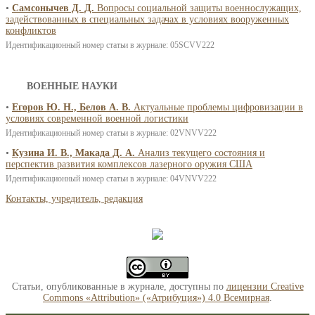
•
Самсонычев Д. Д.
Вопросы социальной защиты военнослужащих,
задействованных в специальных задачах в условиях вооруженных
конфликтов
Идентификационный номер статьи в журнале: 05SCVV222
ВОЕННЫЕ НАУКИ
•
Егоров Ю. Н., Белов А. В.
Актуальные проблемы цифровизации в
условиях современной военной логистики
Идентификационный номер статьи в журнале: 02VNVV222
•
Кузина И. В., Макада Д. А.
Анализ текущего состояния и
перспектив развития комплексов лазерного оружия США
Идентификационный номер статьи в журнале: 04VNVV222
Контакты, учредитель, редакция
Статьи, опубликованные в журнале, доступны по
лицензии Creative
Commons «Attribution» («Атрибуция») 4.0 Всемирная
.