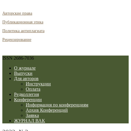
Авторские права
Публикационная этика
Политика антиплагиата
Рецензирование
ISSN 2686-7036
О журнале
Выпуски
Для авторов
Инструкции
Оплата
Редколлегия
Конференции
Информация по конференциям
Архив Конференций
Заявка
ЖУРНАЛ ВАК