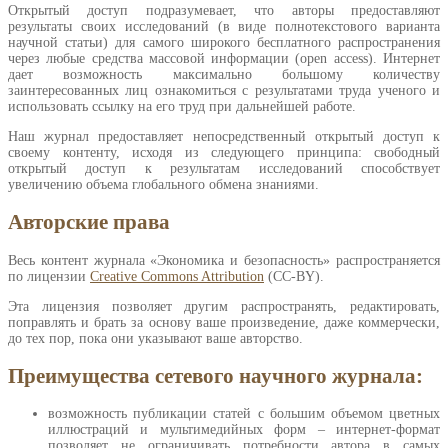
Открытый доступ подразумевает, что авторы предоставляют
результаты своих исследований (в виде полнотекстового варианта
научной статьи) для самого широкого бесплатного распространения
через любые средства массовой информации (open access). Интернет
дает возможность максимально большому количеству
заинтересованных лиц ознакомиться с результатами труда ученого и
использовать ссылку на его труд при дальнейшей работе.
Наш журнал предоставляет непосредственный открытый доступ к
своему контенту, исходя из следующего принципа: свободный
открытый доступ к результатам исследований способствует
увеличению объема глобального обмена знаниями.
Авторские права
Весь контент журнала «Экономика и безопасность» распространяется
по лицензии
Creative Commons Attribution
(CC-BY).
Эта лицензия позволяет другим распространять, редактировать,
поправлять и брать за основу ваше произведение, даже коммерчески,
до тех пор, пока они указывают ваше авторство.
Преимущества сетевого научного журнала:
возможность публикации статей с большим объемом цветных
иллюстраций и мультимедийных форм – интернет-формат
позволяет не ограничивать потребности автора в самых