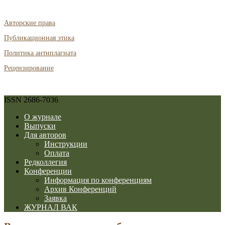
Авторские права
Публикационная этика
Политика антиплагиата
Рецензирование
ISSN 2686-7036
О журнале
Выпуски
Для авторов
Инструкции
Оплата
Редколлегия
Конференции
Информация по конференциям
Архив Конференций
Заявка
ЖУРНАЛ ВАК