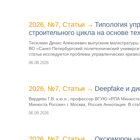
2026, №7
,
Статьи
→
Типология уп
строительного цикла на основе т
Теселкин Денис Алексеевич выпускник магистратур
ВО «Санкт-Петербургский политехнический университе
статье исследуется проблема управленческих криз
06.08.2026
2026, №7
,
Статьи
→
Deepfake и ди
Вердиян Г.В. к.ю.н., профессор ВГУЮ «РПА Минюста
Минюста России» г. Москва, Россия Аннотация. В с
06.08.2026
2026, №7
,
Статьи
→
Оксюморон «н