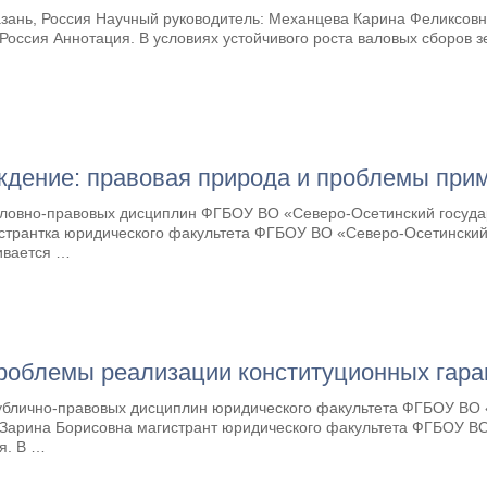
азань, Россия Научный руководитель: Механцева Карина Феликсовн
 Россия Аннотация. В условиях устойчивого роста валовых сборов
ждение: правовая природа и проблемы при
головно-правовых дисциплин ФГБОУ ВО «Северо-Осетинский государ
истрантка юридического факультета ФГБОУ ВО «Северо-Осетинский 
ривается …
роблемы реализации конституционных гара
публично-правовых дисциплин юридического факультета ФГБОУ ВО 
ова Зарина Борисовна магистрант юридического факультета ФГБОУ 
ия. В …