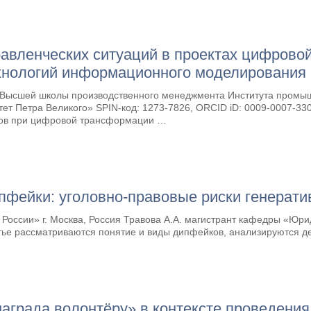
равленческих ситуаций в проектах цифрово
ехнологий информационного моделирования
ы Высшей школы производственного менеджмента Института промы
т Петра Великого» SPIN-код: 1273-7826, ORCID iD: 0009-0007-3309
исов при цифровой трансформации …
пфейки: уголовно-правовые риски генерати
 России» г. Москва, Россия Травова А.А. магистрант кафедры «Ю
татье рассматриваются понятие и виды дипфейков, анализируются
аграда волонтёру» в контексте проведения