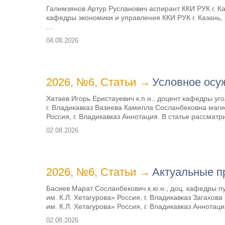
Галимзянов Артур Русланович аспирант ККИ РУК г. К
кафедры экономики и управления ККИ РУК г. Казань,
…
04.08.2026
2026, №6
,
Статьи
→
Условное осу
Хатаев Игорь Еристауевич к.п.н., доцент кафедры у
г. Владикавказ Вазиева Камилла Сосланбековна маг
Россия, г. Владикавказ Аннотация. В статье рассмат
02.08.2026
2026, №6
,
Статьи
→
Актуальные п
Басиев Марат Сосланбекович к.ю.н., доц. кафедры 
им. К.Л. Хетагурова» Россия, г. Владикавказ Загах
им. К.Л. Хетагурова» Россия, г. Владикавказ Аннотац
02.08.2026