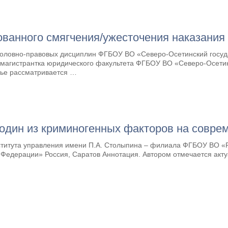
ованного смягчения/ужесточения наказания
уголовно-правовых дисциплин ФГБОУ ВО «Северо-Осетинский госуда
 магистрантка юридического факультета ФГБОУ ВО «Северо-Осетин
атье рассматривается …
 один из криминогенных факторов на совре
титута управления имени П.А. Столыпина – филиала ФГБОУ ВО «Р
 Федерации» Россия, Саратов Аннотация. Автором отмечается акту