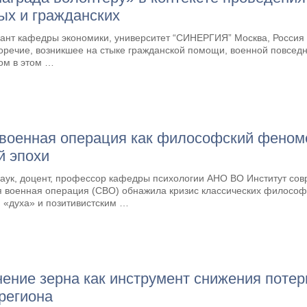
ых и гражданских
ант кафедры экономики, университет “СИНЕРГИЯ” Москва, Россия 
оречие, возникшее на стыке гражданской помощи, военной повседн
ом в этом …
военная операция как философский феноме
й эпохи
 наук, доцент, профессор кафедры психологии АНО ВО Институт с
я военная операция (СВО) обнажила кризис классических философ
 «духа» и позитивистским …
ение зерна как инструмент снижения потер
региона