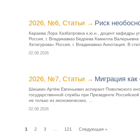
2026, №6
,
Статьи
→
Риск необосн
Караева Лора Хазбатровна к.ю.н., доцент кафедры 
Россия, г. Владикавказ Бедоева Камилла Валерьевна
Хетагурова» Россия, г. Владикавказ Аннотация. В ст
02.08.2026
2026, №7
,
Статьи
→
Миграция как
Шишкин Артём Евгеньевич аспирант Поволжского инс
государственной службы при Президенте Российской
не только из экономических, …
02.08.2026
1
2
3
…
121
Следующая »